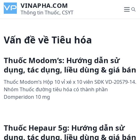
S
VINAPHA.COM
S
k
Thông tin Thuốc, CSYT
M
e
i
e
a
p
n
r
t
u
Vấn đề về Tiêu hóa
c
o
h
c
o
Thuốc Modom’s: Hướng dẫn sử
n
dụng, tác dụng, liều dùng & giá bán
t
e
Thuốc Modom’s Hộp 10 vỉ xé x 10 viên SĐK VD-20579-14.
n
Nhóm Thuốc đường tiêu hóa có thành phần
t
Domperidon 10 mg
Thuốc Hepaur 5g: Hướng dẫn sử
dụng, tác dụng, liều dùng & giá bán