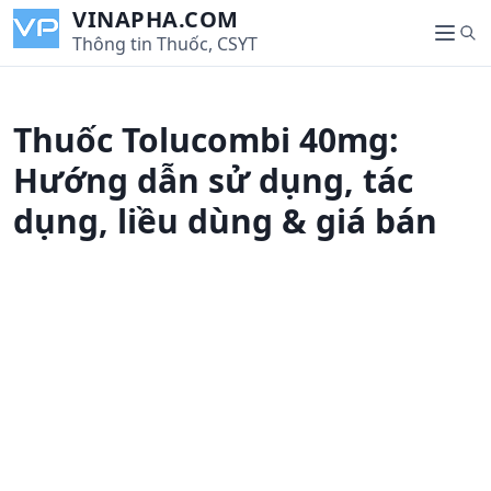
S
VINAPHA.COM
S
k
Thông tin Thuốc, CSYT
M
e
i
e
a
p
n
r
t
u
Thuốc Tolucombi 40mg:
c
o
h
c
Hướng dẫn sử dụng, tác
o
dụng, liều dùng & giá bán
n
t
e
n
t