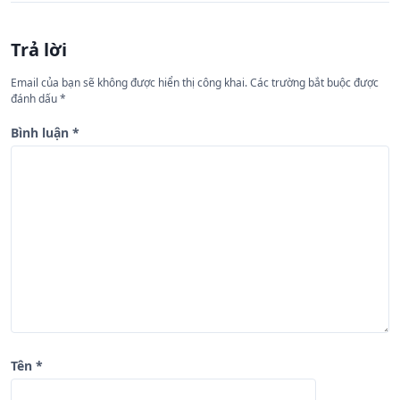
u
h
Trả lời
ư
Email của bạn sẽ không được hiển thị công khai.
Các trường bắt buộc được
ớ
đánh dấu
*
n
Bình luận
*
g
b
à
i
v
i
ế
t
Tên
*