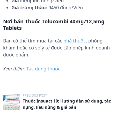
Giá công bố:
đồng/Viên
Giá trúng thầu:
9450 đồng/Viên
Nơi bán Thuốc Tolucombi 40mg/12,5mg
Tablets
Bạn có thể tìm mua tại các
nhà thuốc
, phòng
khám hoặc cơ sở y tế được cấp phép kinh doanh
dược phẩm.
Xem thêm:
Tác dụng thuốc
Đ
PREVIOUS POST
Thuốc Insuact 10: Hướng dẫn sử dụng, tác
i
dụng, liều dùng & giá bán
ề