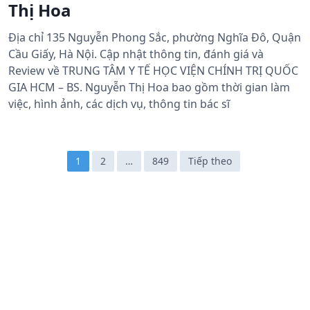
Thị Hoa
Địa chỉ 135 Nguyễn Phong Sắc, phường Nghĩa Đô, Quận
Cầu Giấy, Hà Nội. Cập nhật thông tin, đánh giá và
Review về TRUNG TÂM Y TẾ HỌC VIỆN CHÍNH TRỊ QUỐC
GIA HCM – BS. Nguyễn Thị Hoa bao gồm thời gian làm
việc, hình ảnh, các dịch vụ, thông tin bác sĩ
Đ
1
2
…
849
Tiếp theo
i
ề
u
h
ư
ớ
n