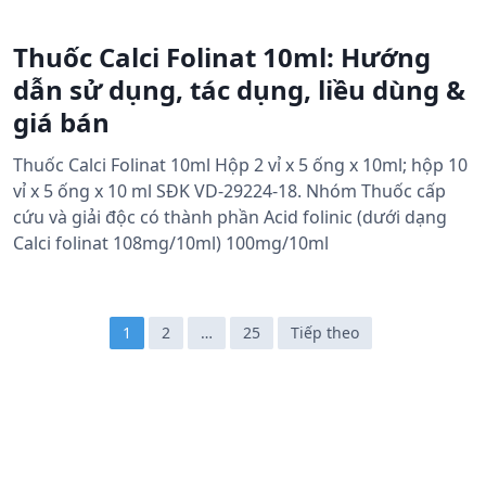
Thuốc Calci Folinat 10ml: Hướng
dẫn sử dụng, tác dụng, liều dùng &
giá bán
Thuốc Calci Folinat 10ml Hộp 2 vỉ x 5 ống x 10ml; hộp 10
vỉ x 5 ống x 10 ml SĐK VD-29224-18. Nhóm Thuốc cấp
cứu và giải độc có thành phần Acid folinic (dưới dạng
Calci folinat 108mg/10ml) 100mg/10ml
Đ
1
2
…
25
Tiếp theo
i
ề
u
h