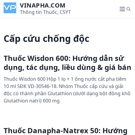
S
VINAPHA.COM
S
k
Thông tin Thuốc, CSYT
M
e
i
e
a
p
n
r
t
u
Cấp cứu chống độc
c
o
h
c
o
Thuốc Wisdon 600: Hướng dẫn sử
n
dụng, tác dụng, liều dùng & giá bán
t
e
Thuốc Wisdon 600 Hộp 1 lọ + 1 ống nước cất pha tiêm
n
10 ml SĐK VD-30546-18. Nhóm Thuốc cấp cứu và giải
t
độc có thành phần Glutathion (dưới dạng bột đông khô
Glutathion natri) 600 mg
Thuốc Danapha-Natrex 50: Hướng