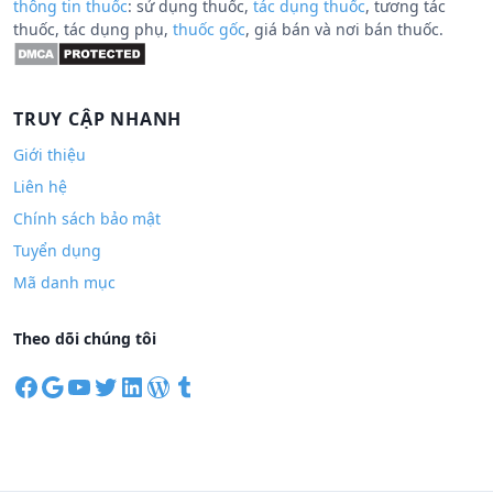
thông tin thuốc
: sử dụng thuốc,
tác dụng thuốc
, tương tác
thuốc, tác dụng phụ,
thuốc gốc
, giá bán và nơi bán thuốc.
TRUY CẬP NHANH
Giới thiệu
Liên hệ
Chính sách bảo mật
Tuyển dụng
Mã danh mục
Theo dõi chúng tôi
F
G
Y
T
L
W
T
a
o
o
w
i
o
u
c
o
u
i
n
r
m
e
g
T
t
k
d
b
b
l
u
t
e
P
l