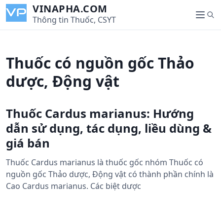
S
VINAPHA.COM
S
k
Thông tin Thuốc, CSYT
M
e
i
e
a
p
n
r
t
u
Thuốc có nguồn gốc Thảo
c
o
h
c
dược, Động vật
o
n
Thuốc Cardus marianus: Hướng
t
e
dẫn sử dụng, tác dụng, liều dùng &
n
giá bán
t
Thuốc Cardus marianus là thuốc gốc nhóm Thuốc có
nguồn gốc Thảo dược, Động vật có thành phần chính là
Cao Cardus marianus. Các biệt dược