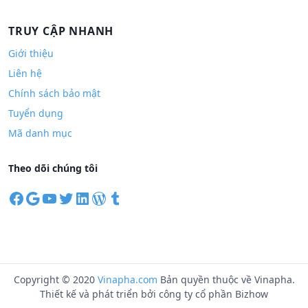
TRUY CẬP NHANH
Giới thiệu
Liên hệ
Chính sách bảo mật
Tuyển dụng
Mã danh mục
Theo dõi chúng tôi
F
G
Y
T
L
W
T
a
o
o
w
i
o
u
c
o
u
i
n
r
m
e
g
T
t
k
d
b
b
l
u
t
e
P
l
o
e
b
e
d
r
r
Copyright © 2020
Vinapha.com
Bản quyền thuộc về Vinapha.
o
e
r
I
e
Thiết kế và phát triển bởi công ty cổ phần Bizhow
k
n
s