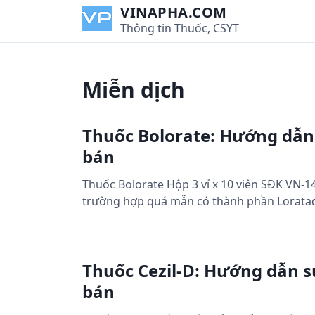
S
VINAPHA.COM
k
Thông tin Thuốc, CSYT
i
p
t
Miễn dịch
o
c
o
Thuốc Bolorate: Hướng dẫn 
n
bán
t
e
Thuốc Bolorate Hộp 3 vỉ x 10 viên SĐK VN-
n
trường hợp quá mẫn có thành phần Lorata
t
Thuốc Cezil-D: Hướng dẫn sử
bán