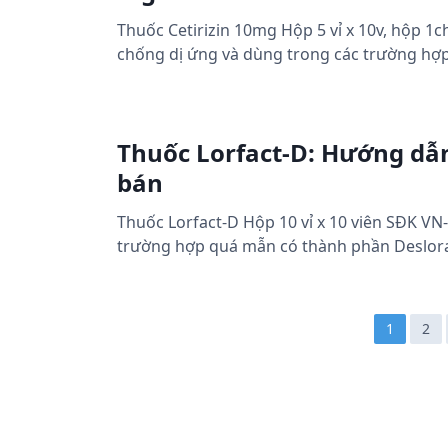
Thuốc Cetirizin 10mg Hộp 5 vỉ x 10v, hộp 
chống dị ứng và dùng trong các trường hợp
Thuốc Lorfact-D: Hướng dẫn
bán
Thuốc Lorfact-D Hộp 10 vỉ x 10 viên SĐK V
trường hợp quá mẫn có thành phần Deslor
Đ
1
2
i
ề
u
h