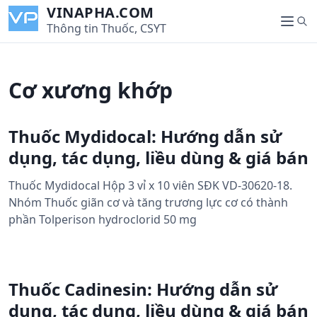
S
VINAPHA.COM
S
k
Thông tin Thuốc, CSYT
M
e
i
e
a
p
n
r
t
u
Cơ xương khớp
c
o
h
c
o
Thuốc Mydidocal: Hướng dẫn sử
n
dụng, tác dụng, liều dùng & giá bán
t
e
Thuốc Mydidocal Hộp 3 vỉ x 10 viên SĐK VD-30620-18.
n
Nhóm Thuốc giãn cơ và tăng trương lực cơ có thành
t
phần Tolperison hydroclorid 50 mg
Thuốc Cadinesin: Hướng dẫn sử
dụng, tác dụng, liều dùng & giá bán