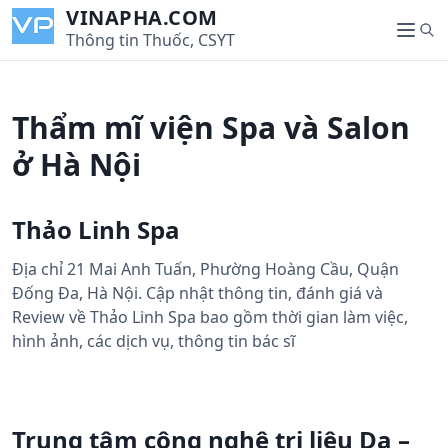
S
VINAPHA.COM
S
k
Thông tin Thuốc, CSYT
M
e
i
e
a
p
n
r
t
u
Thẩm mĩ viện Spa và Salon
c
o
h
c
ở Hà Nội
o
n
Thảo Linh Spa
t
e
Địa chỉ 21 Mai Anh Tuấn, Phường Hoàng Cầu, Quận
n
Đống Đa, Hà Nội. Cập nhật thông tin, đánh giá và
t
Review về Thảo Linh Spa bao gồm thời gian làm việc,
hình ảnh, các dịch vụ, thông tin bác sĩ
Trung tâm công nghệ trị liệu Da –