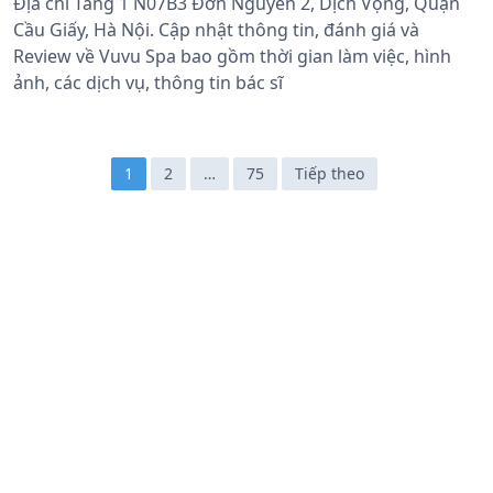
Địa chỉ Tầng 1 N07B3 Đơn Nguyên 2, Dịch Vọng, Quận
Cầu Giấy, Hà Nội. Cập nhật thông tin, đánh giá và
Review về Vuvu Spa bao gồm thời gian làm việc, hình
ảnh, các dịch vụ, thông tin bác sĩ
Đ
1
2
…
75
Tiếp theo
i
ề
u
h
ư
ớ
n
g
b