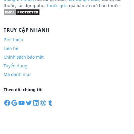
thuốc, tác dụng phụ,
thuốc gốc
, giá bán và nơi bán thuốc.
TRUY CẬP NHANH
Giới thiệu
Liên hệ
Chính sách bảo mật
Tuyển dụng
Mã danh mục
Theo dõi chúng tôi
F
G
Y
T
L
W
T
a
o
o
w
i
o
u
c
o
u
i
n
r
m
e
g
T
t
k
d
b
b
l
u
t
e
P
l
o
e
b
e
d
r
r