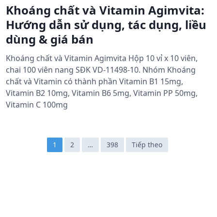
Khoáng chất và Vitamin Agimvita:
Hướng dẫn sử dụng, tác dụng, liều
dùng & giá bán
Khoáng chất và Vitamin Agimvita Hộp 10 vỉ x 10 viên,
chai 100 viên nang SĐK VD-11498-10. Nhóm Khoáng
chất và Vitamin có thành phần Vitamin B1 15mg,
Vitamin B2 10mg, Vitamin B6 5mg, Vitamin PP 50mg,
Vitamin C 100mg
Đ
1
2
…
398
Tiếp theo
i
ề
u
h
ư