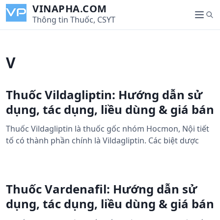
S
VINAPHA.COM
S
k
Thông tin Thuốc, CSYT
M
e
i
e
a
p
n
r
t
u
V
c
o
h
c
o
Thuốc Vildagliptin: Hướng dẫn sử
n
dụng, tác dụng, liều dùng & giá bán
t
e
Thuốc Vildagliptin là thuốc gốc nhóm Hocmon, Nội tiết
n
tố có thành phần chính là Vildagliptin. Các biệt dược
t
Thuốc Vardenafil: Hướng dẫn sử
dụng, tác dụng, liều dùng & giá bán