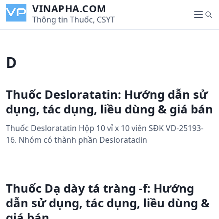
S
VINAPHA.COM
S
k
Thông tin Thuốc, CSYT
M
e
i
e
a
p
n
r
t
u
D
c
o
h
c
o
Thuốc Desloratatin: Hướng dẫn sử
n
dụng, tác dụng, liều dùng & giá bán
t
e
Thuốc Desloratatin Hộp 10 vỉ x 10 viên SĐK VD-25193-
n
16. Nhóm có thành phần Desloratadin
t
Thuốc Dạ dày tá tràng -f: Hướng
dẫn sử dụng, tác dụng, liều dùng &
giá bán