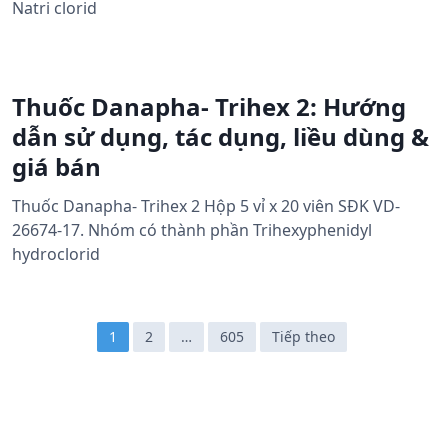
Natri clorid
Thuốc Danapha- Trihex 2: Hướng
dẫn sử dụng, tác dụng, liều dùng &
giá bán
Thuốc Danapha- Trihex 2 Hộp 5 vỉ x 20 viên SĐK VD-
26674-17. Nhóm có thành phần Trihexyphenidyl
hydroclorid
Đ
1
2
…
605
Tiếp theo
i
ề
u