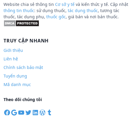
Website chia sẻ thông tin
Cơ sở y tế
và kiến thức y tế. Cập nhật
thông tin thuốc
: sử dụng thuốc,
tác dụng thuốc
, tương tác
thuốc, tác dụng phụ,
thuốc gốc
, giá bán và nơi bán thuốc.
TRUY CẬP NHANH
Giới thiệu
Liên hệ
Chính sách bảo mật
Tuyển dụng
Mã danh mục
Theo dõi chúng tôi
F
G
Y
T
L
W
T
a
o
o
w
i
o
u
c
o
u
i
n
r
m
e
g
T
t
k
d
b