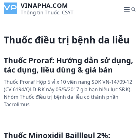
S
VINAPHA.COM
S
k
Thông tin Thuốc, CSYT
M
e
i
e
a
p
n
r
t
u
Thuốc điều trị bệnh da liễu
c
o
h
c
o
Thuốc Proraf: Hướng dẫn sử dụng,
n
tác dụng, liều dùng & giá bán
t
e
Thuốc Proraf Hộp 5 vỉ x 10 viên nang SĐK VN-14709-12
n
(CV 6194/QLD-ĐK này 05/5/2017 gia hạn hiệu lực SĐK).
t
Nhóm Thuốc điều trị bệnh da liễu có thành phần
Tacrolimus
Thuốc Minoxidil Baillleul 2%: