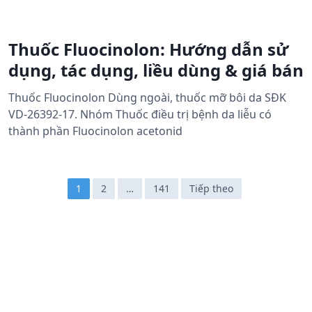
Thuốc Fluocinolon: Hướng dẫn sử
dụng, tác dụng, liều dùng & giá bán
Thuốc Fluocinolon Dùng ngoài, thuốc mỡ bôi da SĐK
VD-26392-17. Nhóm Thuốc điều trị bệnh da liễu có
thành phần Fluocinolon acetonid
Đ
1
2
…
141
Tiếp theo
i
ề
u
h
ư