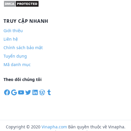
TRUY CẬP NHANH
Giới thiệu
Liên hệ
Chính sách bảo mật
Tuyển dụng
Mã danh mục
Theo dõi chúng tôi
F
G
Y
T
L
W
T
a
o
o
w
i
o
u
c
o
u
i
n
r
m
e
g
T
t
k
d
b
b
l
u
t
e
P
l
o
e
b
e
d
r
r
Copyright © 2020
Vinapha.com
Bản quyền thuộc về Vinapha.
o
e
r
I
e