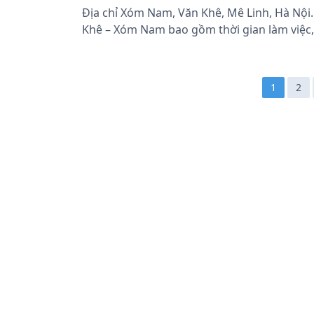
Địa chỉ Xóm Nam, Văn Khê, Mê Linh, Hà Nội.
Khê – Xóm Nam bao gồm thời gian làm việc, h
Đ
1
2
i
ề
u
h
ư
ớ
n
g
b
à