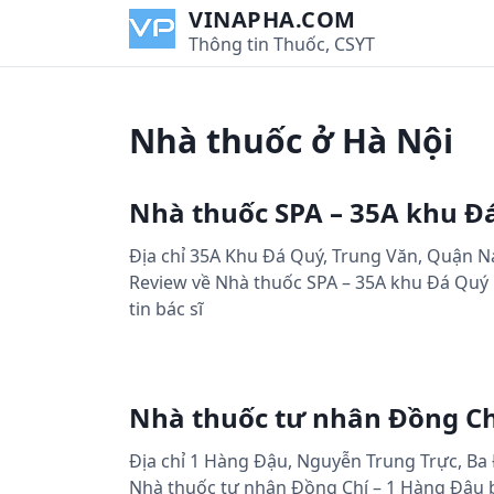
S
VINAPHA.COM
k
Thông tin Thuốc, CSYT
i
p
t
Nhà thuốc ở Hà Nội
o
c
o
Nhà thuốc SPA – 35A khu Đ
n
t
Địa chỉ 35A Khu Đá Quý, Trung Văn, Quận Na
e
Review về Nhà thuốc SPA – 35A khu Đá Quý b
n
tin bác sĩ
t
Nhà thuốc tư nhân Đồng Ch
Địa chỉ 1 Hàng Đậu, Nguyễn Trung Trực, Ba 
Nhà thuốc tư nhân Đồng Chí – 1 Hàng Đậu ba