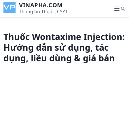
S
VINAPHA.COM
S
k
Thông tin Thuốc, CSYT
M
e
i
e
a
p
n
r
t
u
Thuốc Wontaxime Injection:
c
o
h
c
Hướng dẫn sử dụng, tác
o
dụng, liều dùng & giá bán
n
t
e
n
t