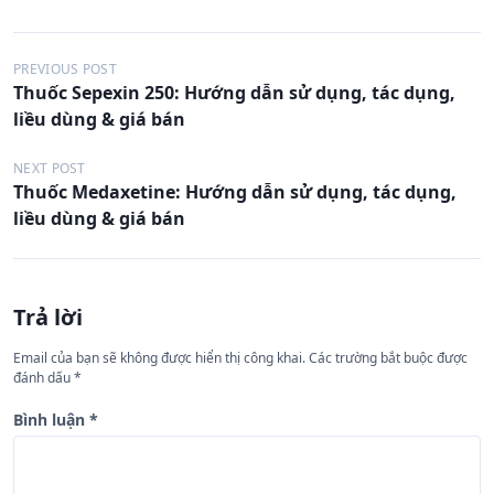
Đ
PREVIOUS POST
Thuốc Sepexin 250: Hướng dẫn sử dụng, tác dụng,
i
liều dùng & giá bán
ề
u
NEXT POST
Thuốc Medaxetine: Hướng dẫn sử dụng, tác dụng,
h
liều dùng & giá bán
ư
ớ
n
Trả lời
g
Email của bạn sẽ không được hiển thị công khai.
Các trường bắt buộc được
b
đánh dấu
*
à
Bình luận
*
i
v