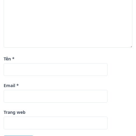
i
ế
t
Tên
*
Email
*
Trang web