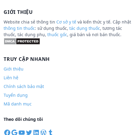
GIỚI THIỆU
Website chia sẻ thông tin
Cơ sở y tế
và kiến thức y tế. Cập nhật
thông tin thuốc
: sử dụng thuốc,
tác dụng thuốc
, tương tác
thuốc, tác dụng phụ,
thuốc gốc
, giá bán và nơi bán thuốc.
TRUY CẬP NHANH
Giới thiệu
Liên hệ
Chính sách bảo mật
Tuyển dụng
Mã danh mục
Theo dõi chúng tôi
F
G
Y
T
L
W
T