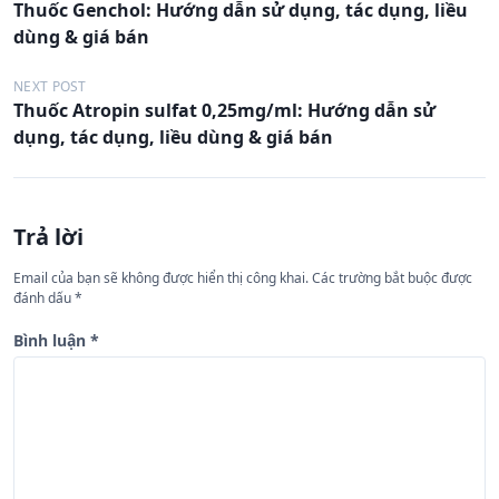
Thuốc Genchol: Hướng dẫn sử dụng, tác dụng, liều
i
dùng & giá bán
ề
u
NEXT POST
Thuốc Atropin sulfat 0,25mg/ml: Hướng dẫn sử
h
dụng, tác dụng, liều dùng & giá bán
ư
ớ
n
Trả lời
g
Email của bạn sẽ không được hiển thị công khai.
Các trường bắt buộc được
b
đánh dấu
*
à
Bình luận
*
i
v
i
ế
t