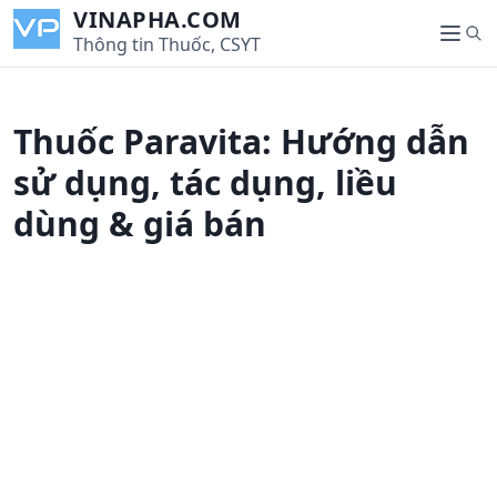
S
VINAPHA.COM
S
k
Thông tin Thuốc, CSYT
M
e
i
e
a
p
n
r
t
u
Thuốc Paravita: Hướng dẫn
c
o
h
c
sử dụng, tác dụng, liều
o
dùng & giá bán
n
t
e
n
t