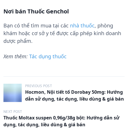
Nơi bán Thuốc Genchol
Bạn có thể tìm mua tại các
nhà thuốc
, phòng
khám hoặc cơ sở y tế được cấp phép kinh doanh
dược phẩm.
Xem thêm:
Tác dụng thuốc
Đ
PREVIOUS POST
Hocmon, Nội tiết tố Dorobay 50mg: Hướng
i
dẫn sử dụng, tác dụng, liều dùng & giá bán
ề
u
NEXT POST
Thuốc Moltax suspen 0,96g/38g bột: Hướng dẫn sử
h
dụng, tác dụng, liều dùng & giá bán