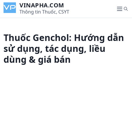
S
VINAPHA.COM
S
k
Thông tin Thuốc, CSYT
M
e
i
e
a
p
n
r
t
u
Thuốc Genchol: Hướng dẫn
c
o
h
c
sử dụng, tác dụng, liều
o
dùng & giá bán
n
t
e
n
t