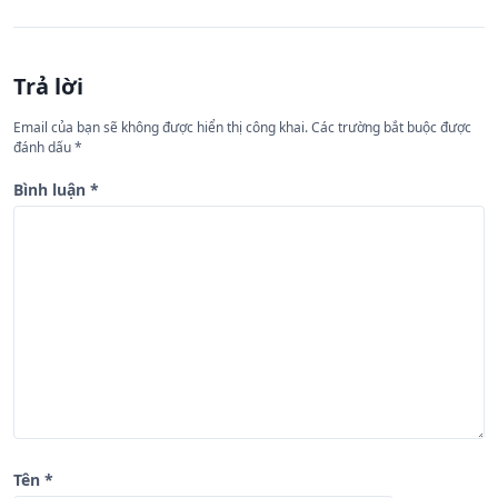
ư
ớ
n
Trả lời
g
Email của bạn sẽ không được hiển thị công khai.
Các trường bắt buộc được
b
đánh dấu
*
à
Bình luận
*
i
v
i
ế
t
Tên
*