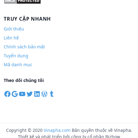
TRUY CẬP NHANH
Giới thiệu
Liên hệ
Chính sách bảo mật
Tuyển dụng
Mã danh mục
Theo dõi chúng tôi
F
G
Y
T
L
W
T
a
o
o
w
i
o
u
c
o
u
i
n
r
m
e
g
T
t
k
d
b
b
l
u
t
e
P
l
o
e
b
e
d
r
r
Copyright © 2020
Vinapha.com
Bản quyền thuộc về Vinapha.
o
e
r
I
e
Thiết kế và phát triển bởi công ty cổ phần Bizhow