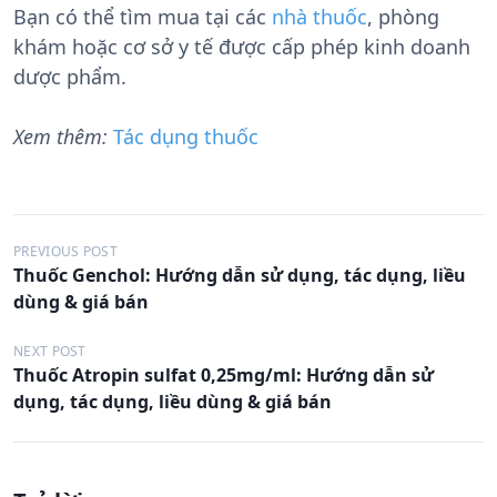
Bạn có thể tìm mua tại các
nhà thuốc
, phòng
khám hoặc cơ sở y tế được cấp phép kinh doanh
dược phẩm.
Xem thêm:
Tác dụng thuốc
Đ
PREVIOUS POST
Thuốc Genchol: Hướng dẫn sử dụng, tác dụng, liều
i
dùng & giá bán
ề
u
NEXT POST
Thuốc Atropin sulfat 0,25mg/ml: Hướng dẫn sử
h
dụng, tác dụng, liều dùng & giá bán
ư
ớ
n