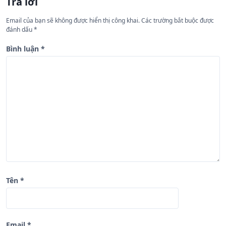
Trả lời
g
Email của bạn sẽ không được hiển thị công khai.
Các trường bắt buộc được
b
đánh dấu
*
à
Bình luận
*
i
v
i
ế
t
Tên
*
Email
*