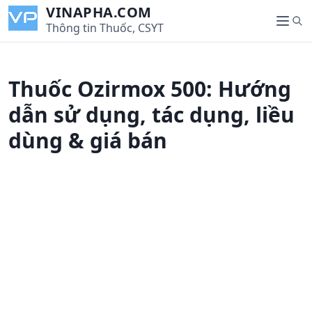
S
VINAPHA.COM
S
k
Thông tin Thuốc, CSYT
M
e
i
e
a
p
n
r
t
u
Thuốc Ozirmox 500: Hướng
c
o
h
c
dẫn sử dụng, tác dụng, liều
o
dùng & giá bán
n
t
e
n
t