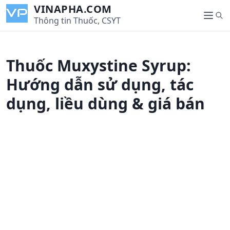
S
VINAPHA.COM
S
k
Thông tin Thuốc, CSYT
M
e
i
e
a
p
n
r
t
u
Thuốc Muxystine Syrup:
c
o
h
c
Hướng dẫn sử dụng, tác
o
dụng, liều dùng & giá bán
n
t
e
n
t