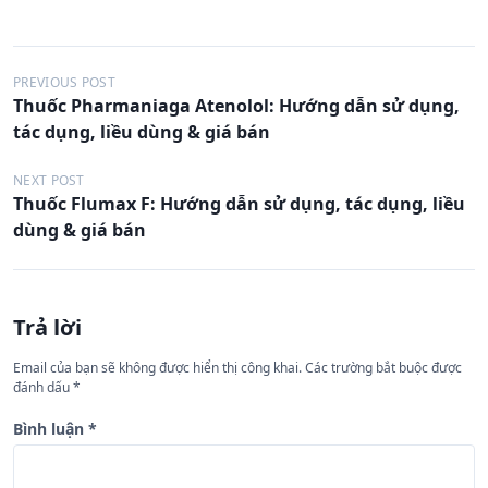
Đ
PREVIOUS POST
Thuốc Pharmaniaga Atenolol: Hướng dẫn sử dụng,
i
tác dụng, liều dùng & giá bán
ề
u
NEXT POST
Thuốc Flumax F: Hướng dẫn sử dụng, tác dụng, liều
h
dùng & giá bán
ư
ớ
n
Trả lời
g
Email của bạn sẽ không được hiển thị công khai.
Các trường bắt buộc được
b
đánh dấu
*
à
Bình luận
*
i
v