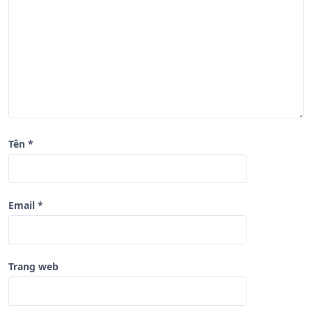
i
ế
t
Tên
*
Email
*
Trang web