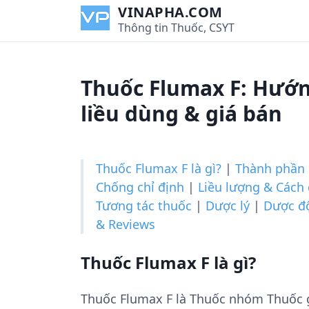
S
VINAPHA.COM
k
Thông tin Thuốc, CSYT
i
p
t
Thuốc Flumax F: Hướn
o
c
liều dùng & giá bán
o
n
t
Thuốc Flumax F là gì?
|
Thành phần
e
Chống chỉ định
|
Liều lượng & Cách
n
Tương tác thuốc
|
Dược lý
|
Dược đ
t
& Reviews
Thuốc Flumax F là gì?
Thuốc Flumax F là Thuốc nhóm Thuốc 