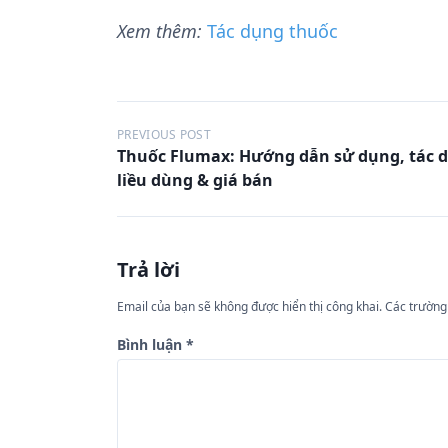
Xem thêm:
Tác dụng thuốc
Đ
PREVIOUS POST
Thuốc Flumax: Hướng dẫn sử dụng, tác 
i
liều dùng & giá bán
ề
u
h
Trả lời
ư
Email của bạn sẽ không được hiển thị công khai.
Các trường
ớ
n
Bình luận
*
g
b
à