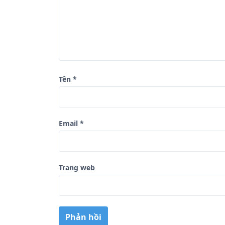
i
v
i
ế
t
Tên
*
Email
*
Trang web