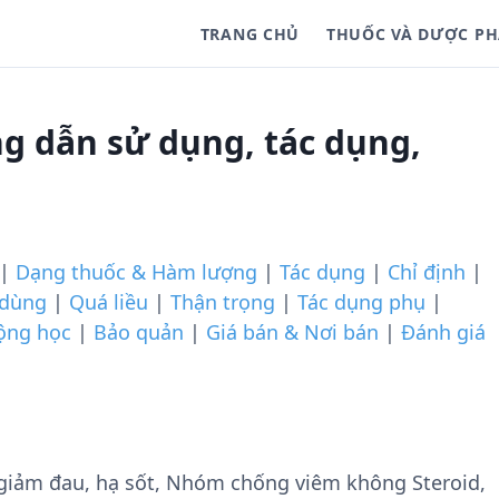
TRANG CHỦ
THUỐC VÀ DƯỢC P
g dẫn sử dụng, tác dụng,
|
Dạng thuốc & Hàm lượng
|
Tác dụng
|
Chỉ định
|
 dùng
|
Quá liều
|
Thận trọng
|
Tác dụng phụ
|
ộng học
|
Bảo quản
|
Giá bán & Nơi bán
|
Đánh giá
giảm đau, hạ sốt, Nhóm chống viêm không Steroid,