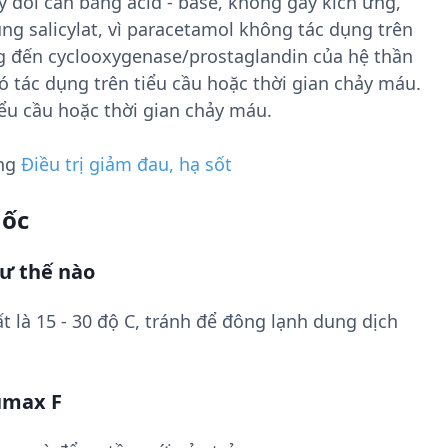
 đổi cân bằng acid - base, không gây kích ứng,
g salicylat, vì paracetamol không tác dụng trên
ng đến cyclooxygenase/prostaglandin của hệ thần
 tác dụng trên tiểu cầu hoặc thời gian chảy máu.
ểu cầu hoặc thời gian chảy máu.
ụng
Điều trị giảm đau, hạ sốt
uốc
ư thế nào
t là 15 - 30 độ C, tránh để đông lạnh dung dịch
umax F