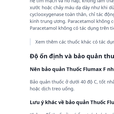
hệ tim mạch và hô hấp, không làm thay
xước hoặc chảy máu dạ dày như khi dùn
cyclooxygenase toàn thân, chỉ tác độ
kinh trung ương. Paracetamol không có
Paracetamol không có tác dụng trên ti
Xem thêm các thuốc khác có tác d
Độ ổn định và bảo quản th
Nên bảo quản Thuốc Flumax F nh
Bảo quản thuốc ở dưới 40 độ C, tốt nhấ
hoặc dịch treo uống.
Lưu ý khác về bảo quản Thuốc Fl