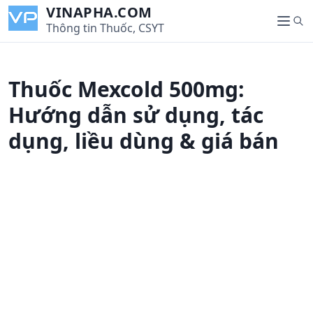
S
VINAPHA.COM
S
k
Thông tin Thuốc, CSYT
M
e
i
e
a
p
n
r
t
u
Thuốc Mexcold 500mg:
c
o
h
c
Hướng dẫn sử dụng, tác
o
dụng, liều dùng & giá bán
n
t
e
n
t