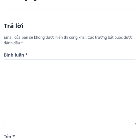
ư
ớ
n
Trả lời
g
Email của bạn sẽ không được hiển thị công khai.
Các trường bắt buộc được
b
đánh dấu
*
à
Bình luận
*
i
v
i
ế
t
Tên
*