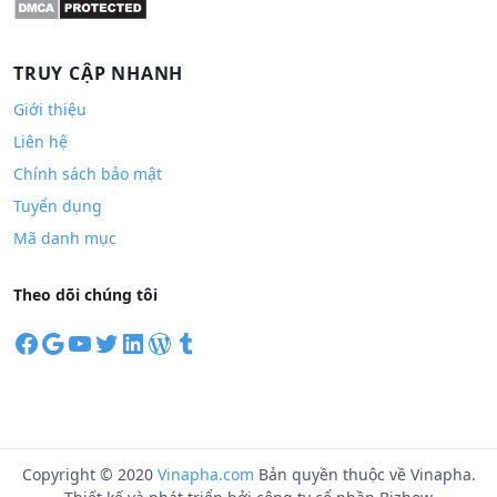
TRUY CẬP NHANH
Giới thiệu
Liên hệ
Chính sách bảo mật
Tuyển dụng
Mã danh mục
Theo dõi chúng tôi
F
G
Y
T
L
W
T
a
o
o
w
i
o
u
c
o
u
i
n
r
m
e
g
T
t
k
d
b
b
l
u
t
e
P
l
o
e
b
e
d
r
r
Copyright © 2020
Vinapha.com
Bản quyền thuộc về Vinapha.
o
e
r
I
e