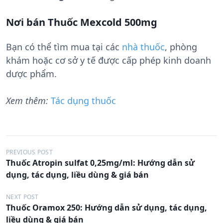
Nơi bán Thuốc Mexcold 500mg
Bạn có thể tìm mua tại các
nhà thuốc
, phòng
khám hoặc cơ sở y tế được cấp phép kinh doanh
dược phẩm.
Xem thêm:
Tác dụng thuốc
Đ
PREVIOUS POST
Thuốc Atropin sulfat 0,25mg/ml: Hướng dẫn sử
i
dụng, tác dụng, liều dùng & giá bán
ề
u
NEXT POST
Thuốc Oramox 250: Hướng dẫn sử dụng, tác dụng,
h
liều dùng & giá bán