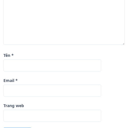
i
ế
t
Tên
*
Email
*
Trang web