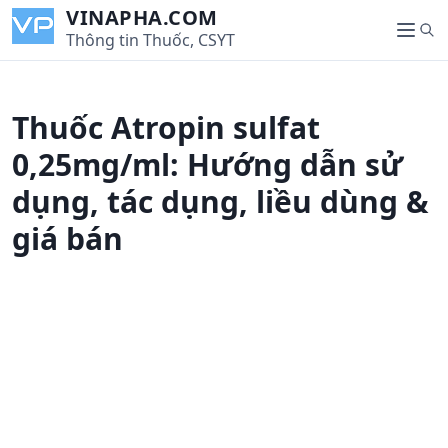
S
VINAPHA.COM
S
k
Thông tin Thuốc, CSYT
M
e
i
e
a
p
n
r
t
u
Thuốc Atropin sulfat
c
o
h
c
0,25mg/ml: Hướng dẫn sử
o
dụng, tác dụng, liều dùng &
n
t
giá bán
e
n
t