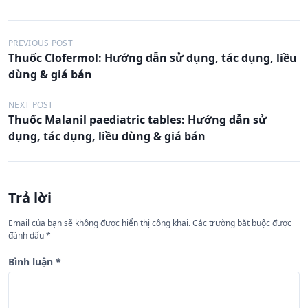
Đ
PREVIOUS POST
Thuốc Clofermol: Hướng dẫn sử dụng, tác dụng, liều
i
dùng & giá bán
ề
u
NEXT POST
Thuốc Malanil paediatric tables: Hướng dẫn sử
h
dụng, tác dụng, liều dùng & giá bán
ư
ớ
n
Trả lời
g
Email của bạn sẽ không được hiển thị công khai.
Các trường bắt buộc được
b
đánh dấu
*
à
Bình luận
*
i
v