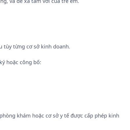
ng, và để xa tầm với của trẻ em.
u tùy từng cơ sở kinh doanh.
ký hoặc công bố:
 phòng khám hoặc cơ sở y tế được cấp phép kinh