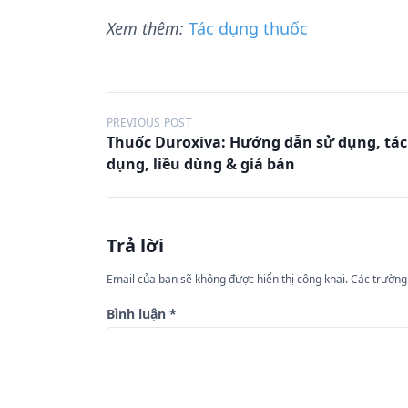
Xem thêm:
Tác dụng thuốc
Đ
PREVIOUS POST
Thuốc Duroxiva: Hướng dẫn sử dụng, tác
i
dụng, liều dùng & giá bán
ề
u
h
Trả lời
ư
Email của bạn sẽ không được hiển thị công khai.
Các trường
ớ
n
Bình luận
*
g
b
à