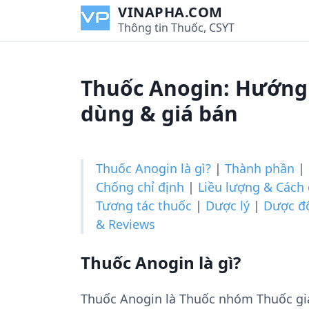
S
VINAPHA.COM
k
Thông tin Thuốc, CSYT
i
p
t
Thuốc Anogin: Hướng 
o
c
dùng & giá bán
o
n
t
Thuốc Anogin là gì?
|
Thành phần
|
e
Chống chỉ định
|
Liều lượng & Cách
n
Tương tác thuốc
|
Dược lý
|
Dược đ
t
& Reviews
Thuốc Anogin là gì?
Thuốc Anogin là Thuốc nhóm Thuốc gi