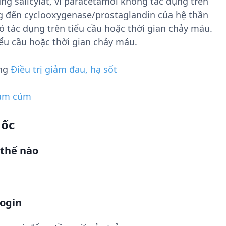
g salicylat, vì paracetamol không tác dụng trên
ng đến cyclooxygenase/prostaglandin của hệ thần
 tác dụng trên tiểu cầu hoặc thời gian chảy máu.
ểu cầu hoặc thời gian chảy máu.
ụng
Điều trị giảm đau, hạ sốt
ảm cúm
uốc
thế nào
nogin