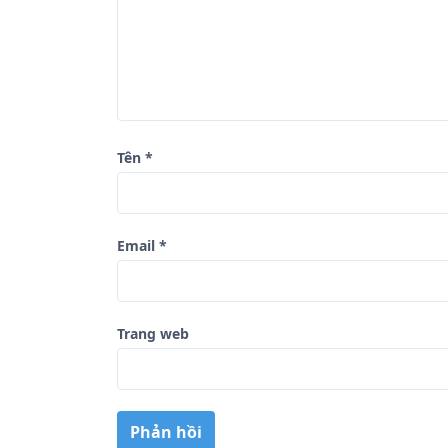
i
v
i
ế
t
Tên
*
Email
*
Trang web