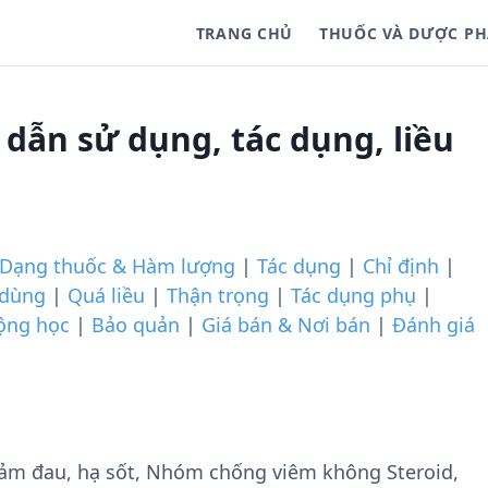
TRANG CHỦ
THUỐC VÀ DƯỢC P
dẫn sử dụng, tác dụng, liều
Dạng thuốc & Hàm lượng
|
Tác dụng
|
Chỉ định
|
 dùng
|
Quá liều
|
Thận trọng
|
Tác dụng phụ
|
ộng học
|
Bảo quản
|
Giá bán & Nơi bán
|
Đánh giá
ảm đau, hạ sốt, Nhóm chống viêm không Steroid,