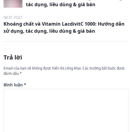
i
tác dụng, liều dùng & giá bán
ề
u
NEXT POST
Khoáng chất và Vitamin LacdivitC 1000: Hướng dẫn
h
sử dụng, tác dụng, liều dùng & giá bán
ư
ớ
n
Trả lời
g
Email của bạn sẽ không được hiển thị công khai.
Các trường bắt buộc được
b
đánh dấu
*
à
Bình luận
*
i
v
i
ế
t