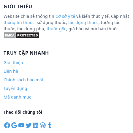
GIỚI THIỆU
Website chia sẻ thông tin
Cơ sở y tế
và kiến thức y tế. Cập nhật
thông tin thuốc
: sử dụng thuốc,
tác dụng thuốc
, tương tác
thuốc, tác dụng phụ,
thuốc gốc
, giá bán và nơi bán thuốc.
TRUY CẬP NHANH
Giới thiệu
Liên hệ
Chính sách bảo mật
Tuyển dụng
Mã danh mục
Theo dõi chúng tôi
F
G
Y
T
L
W
T
a
o
o
w
i
o
u