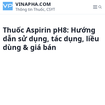
S
VINAPHA.COM
S
k
Thông tin Thuốc, CSYT
M
e
i
e
a
p
n
r
t
u
Thuốc Aspirin pH8: Hướng
c
o
h
c
dẫn sử dụng, tác dụng, liều
o
dùng & giá bán
n
t
e
n
t