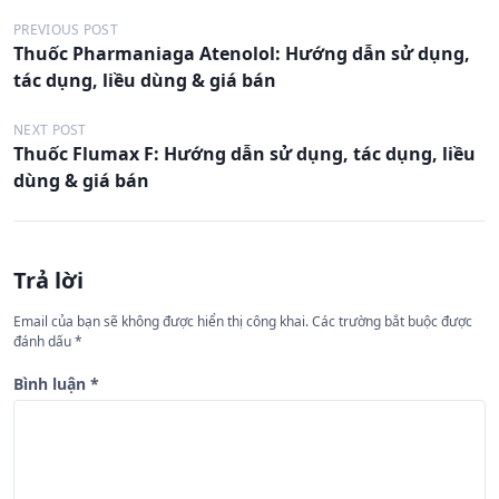
Đ
PREVIOUS POST
Thuốc Pharmaniaga Atenolol: Hướng dẫn sử dụng,
i
tác dụng, liều dùng & giá bán
ề
u
NEXT POST
Thuốc Flumax F: Hướng dẫn sử dụng, tác dụng, liều
h
dùng & giá bán
ư
ớ
n
Trả lời
g
Email của bạn sẽ không được hiển thị công khai.
Các trường bắt buộc được
b
đánh dấu
*
à
Bình luận
*
i
v
i