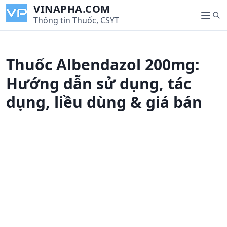
S
VINAPHA.COM
S
k
Thông tin Thuốc, CSYT
M
e
i
e
a
p
n
r
t
u
Thuốc Albendazol 200mg:
c
o
h
c
Hướng dẫn sử dụng, tác
o
dụng, liều dùng & giá bán
n
t
e
n
t