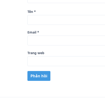
ế
t
Tên
*
Email
*
Trang web