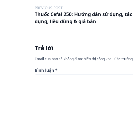
Đ
PREVIOUS POST
Thuốc Cefal 250: Hướng dẫn sử dụng, tác
i
dụng, liều dùng & giá bán
ề
u
h
Trả lời
ư
Email của bạn sẽ không được hiển thị công khai.
Các trường
ớ
n
Bình luận
*
g
b
à
i
v
i