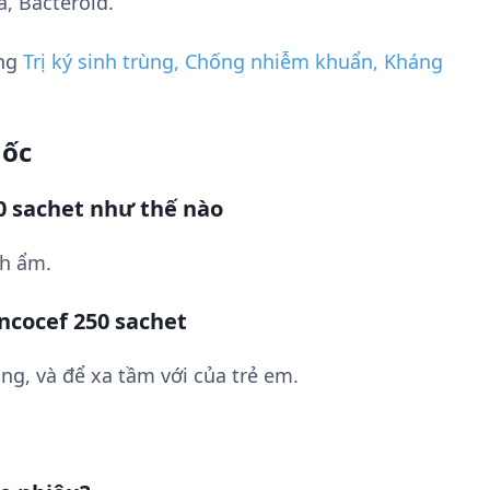
, Bacteroid.
ụng
Trị ký sinh trùng, Chống nhiễm khuẩn, Kháng
uốc
0 sachet như thế nào
nh ẩm.
ncocef 250 sachet
ng, và để xa tầm với của trẻ em.