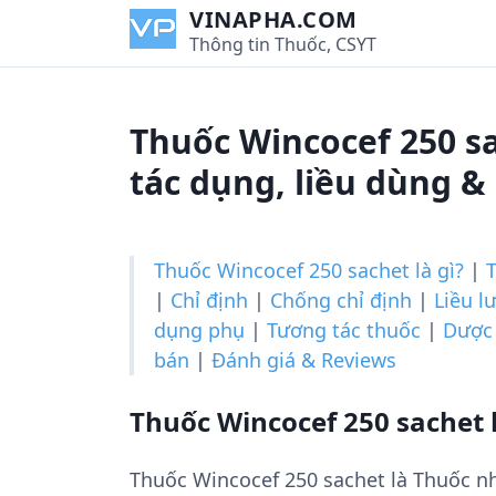
S
VINAPHA.COM
k
Thông tin Thuốc, CSYT
i
p
t
Thuốc Wincocef 250 s
o
c
tác dụng, liều dùng &
o
n
t
Thuốc Wincocef 250 sachet là gì?
|
e
|
Chỉ định
|
Chống chỉ định
|
Liều l
n
dụng phụ
|
Tương tác thuốc
|
Dược 
t
bán
|
Đánh giá & Reviews
Thuốc Wincocef 250 sachet l
Thuốc Wincocef 250 sachet là Thuốc n