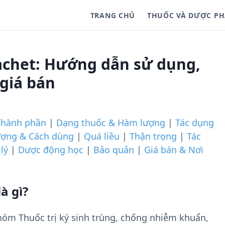
TRANG CHỦ
THUỐC VÀ DƯỢC P
achet: Hướng dẫn sử dụng,
 giá bán
Thành phần
|
Dạng thuốc & Hàm lượng
|
Tác dụng
ượng & Cách dùng
|
Quá liều
|
Thận trọng
|
Tác
lý
|
Dược động học
|
Bảo quản
|
Giá bán & Nơi
à gì?
hóm Thuốc trị ký sinh trùng, chống nhiễm khuẩn,