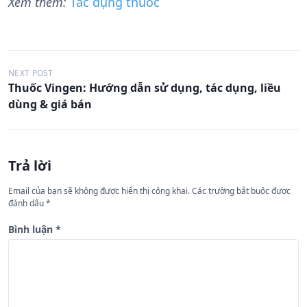
Xem thêm:
Tác dụng thuốc
Đ
NEXT POST
Thuốc Vingen: Hướng dẫn sử dụng, tác dụng, liều
i
dùng & giá bán
ề
u
h
Trả lời
ư
Email của bạn sẽ không được hiển thị công khai.
Các trường bắt buộc được
ớ
đánh dấu
*
n
Bình luận
*
g
b
à
i