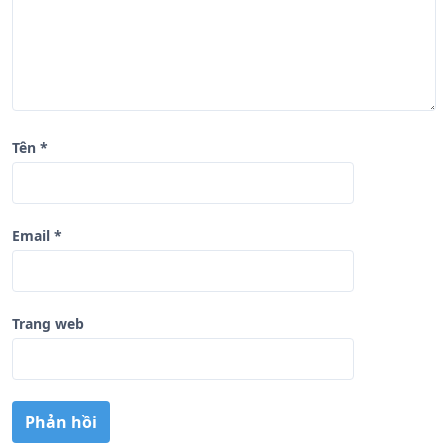
v
i
ế
t
Tên
*
Email
*
Trang web