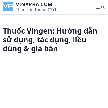
S
VINAPHA.COM
S
k
Thông tin Thuốc, CSYT
M
e
i
e
a
p
n
r
t
u
Thuốc Vingen: Hướng dẫn
c
o
h
c
sử dụng, tác dụng, liều
o
dùng & giá bán
n
t
e
n
t