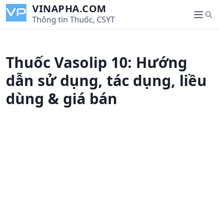
S
VINAPHA.COM
S
k
Thông tin Thuốc, CSYT
M
e
i
e
a
p
n
r
t
u
Thuốc Vasolip 10: Hướng
c
o
h
c
dẫn sử dụng, tác dụng, liều
o
dùng & giá bán
n
t
e
n
t