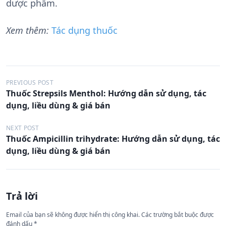
dược phẩm.
Xem thêm:
Tác dụng thuốc
Đ
PREVIOUS POST
Thuốc Strepsils Menthol: Hướng dẫn sử dụng, tác
i
dụng, liều dùng & giá bán
ề
u
NEXT POST
Thuốc Ampicillin trihydrate: Hướng dẫn sử dụng, tác
h
dụng, liều dùng & giá bán
ư
ớ
n
Trả lời
g
Email của bạn sẽ không được hiển thị công khai.
Các trường bắt buộc được
b
đánh dấu
*