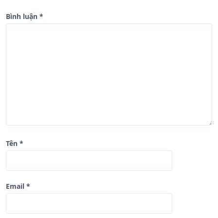
à
Bình luận
*
i
v
i
ế
t
Tên
*
Email
*