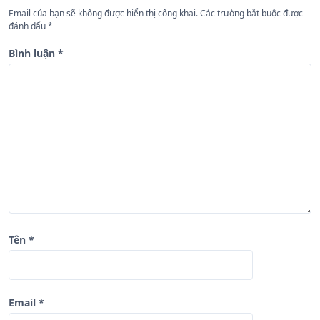
g
Email của bạn sẽ không được hiển thị công khai.
Các trường bắt buộc được
b
đánh dấu
*
à
Bình luận
*
i
v
i
ế
t
Tên
*
Email
*