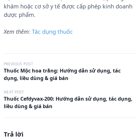
khám hoặc cơ sở y tế được cấp phép kinh doanh
dược phẩm.
Xem thêm:
Tác dụng thuốc
Đ
PREVIOUS POST
Thuốc Mộc hoa trắng: Hướng dẫn sử dụng, tác
i
dụng, liều dùng & giá bán
ề
u
NEXT POST
Thuốc Cefdyvax-200: Hướng dẫn sử dụng, tác dụng,
h
liều dùng & giá bán
ư
ớ
n
Trả lời