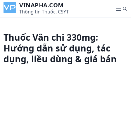
S
VINAPHA.COM
S
k
Thông tin Thuốc, CSYT
M
e
i
e
a
p
n
r
t
u
Thuốc Vân chi 330mg:
c
o
h
c
Hướng dẫn sử dụng, tác
o
dụng, liều dùng & giá bán
n
t
e
n
t