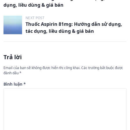
i
dụng, liều dùng & giá bán
ề
u
NEXT POST
Thuốc Aspirin 81mg: Hướng dẫn sử dụng,
h
tác dụng, liều dùng & giá bán
ư
ớ
n
Trả lời
g
Email của bạn sẽ không được hiển thị công khai.
Các trường bắt buộc được
b
đánh dấu
*
à
Bình luận
*
i
v
i
ế
t