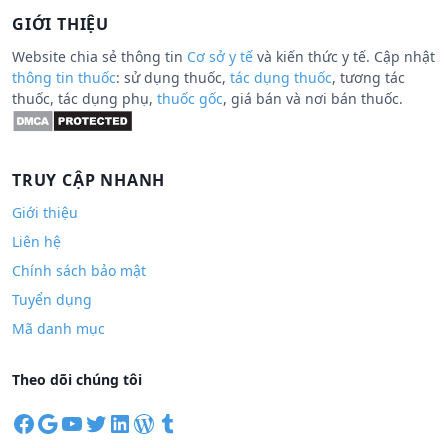
GIỚI THIỆU
Website chia sẻ thông tin
Cơ sở y tế
và kiến thức y tế. Cập nhật
thông tin thuốc
: sử dụng thuốc,
tác dụng thuốc
, tương tác
thuốc, tác dụng phụ,
thuốc gốc
, giá bán và nơi bán thuốc.
TRUY CẬP NHANH
Giới thiệu
Liên hệ
Chính sách bảo mật
Tuyển dụng
Mã danh mục
Theo dõi chúng tôi
F
G
Y
T
L
W
T
a
o
o
w
i
o
u