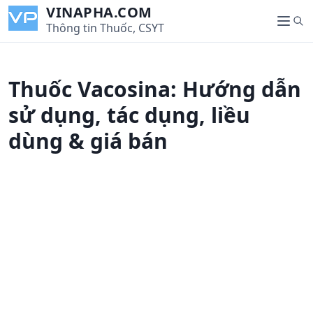
S
VINAPHA.COM
S
k
Thông tin Thuốc, CSYT
M
e
i
e
a
p
n
r
t
u
Thuốc Vacosina: Hướng dẫn
c
o
h
c
sử dụng, tác dụng, liều
o
dùng & giá bán
n
t
e
n
t