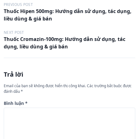
Đ
PREVIOUS POST
Thuốc Hipen 500mg: Hướng dẫn sử dụng, tác dụng,
i
liều dùng & giá bán
ề
u
NEXT POST
Thuốc Cromazin-100mg: Hướng dẫn sử dụng, tác
h
dụng, liều dùng & giá bán
ư
ớ
n
Trả lời
g
Email của bạn sẽ không được hiển thị công khai.
Các trường bắt buộc được
b
đánh dấu
*
à
Bình luận
*
i
v
i
ế