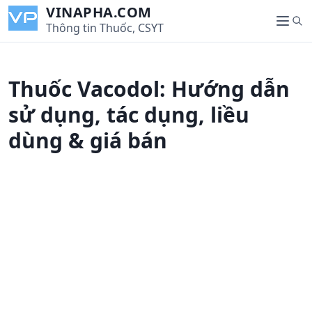
S
VINAPHA.COM
S
k
Thông tin Thuốc, CSYT
M
e
i
e
a
p
n
r
t
u
Thuốc Vacodol: Hướng dẫn
c
o
h
c
sử dụng, tác dụng, liều
o
dùng & giá bán
n
t
e
n
t