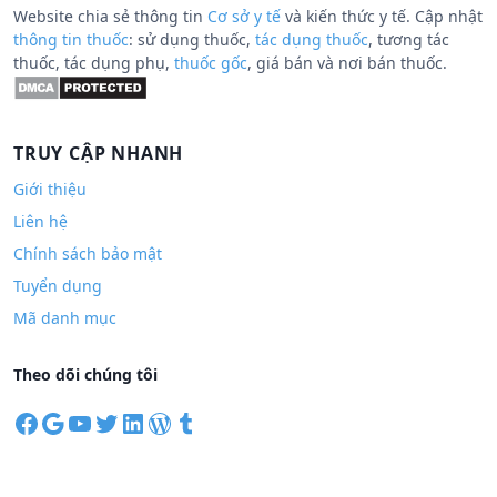
Website chia sẻ thông tin
Cơ sở y tế
và kiến thức y tế. Cập nhật
thông tin thuốc
: sử dụng thuốc,
tác dụng thuốc
, tương tác
thuốc, tác dụng phụ,
thuốc gốc
, giá bán và nơi bán thuốc.
TRUY CẬP NHANH
Giới thiệu
Liên hệ
Chính sách bảo mật
Tuyển dụng
Mã danh mục
Theo dõi chúng tôi
F
G
Y
T
L
W
T
a
o
o
w
i
o
u
c
o
u
i
n
r
m
e
g
T
t
k
d
b