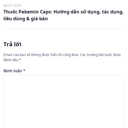
u
NEXT POST
Thuốc Pabemin Caps: Hướng dẫn sử dụng, tác dụng,
h
liều dùng & giá bán
ư
ớ
n
Trả lời
g
Email của bạn sẽ không được hiển thị công khai.
Các trường bắt buộc được
b
đánh dấu
*
à
Bình luận
*
i
v
i
ế
t