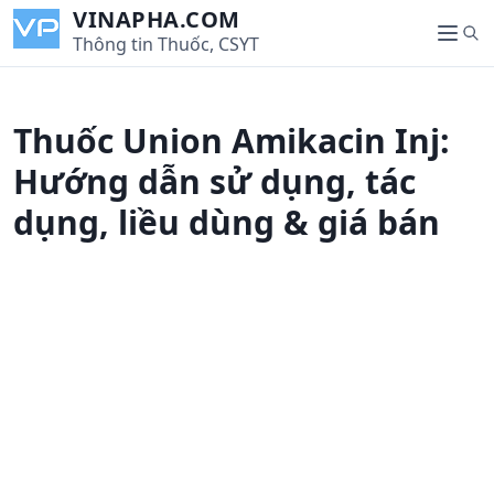
S
VINAPHA.COM
S
k
Thông tin Thuốc, CSYT
M
e
i
e
a
p
n
r
t
u
Thuốc Union Amikacin Inj:
c
o
h
c
Hướng dẫn sử dụng, tác
o
dụng, liều dùng & giá bán
n
t
e
n
t