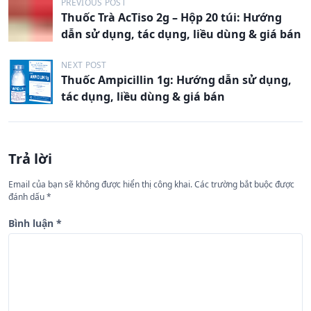
Đ
PREVIOUS POST
Thuốc Trà AcTiso 2g – Hộp 20 túi: Hướng
i
dẫn sử dụng, tác dụng, liều dùng & giá bán
ề
u
NEXT POST
Thuốc Ampicillin 1g: Hướng dẫn sử dụng,
h
tác dụng, liều dùng & giá bán
ư
ớ
n
Trả lời
g
Email của bạn sẽ không được hiển thị công khai.
Các trường bắt buộc được
b
đánh dấu
*
à
Bình luận
*
i
v
i
ế