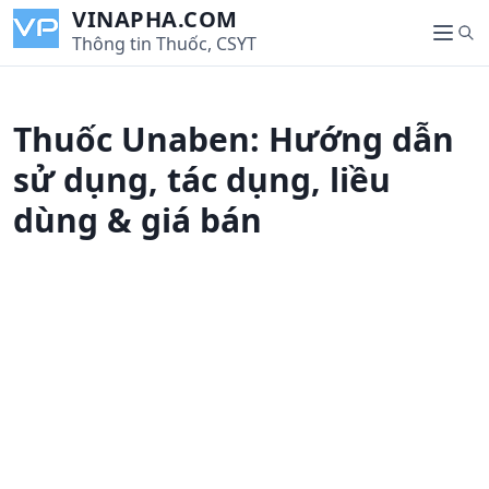
S
VINAPHA.COM
S
k
Thông tin Thuốc, CSYT
M
e
i
e
a
p
n
r
t
u
Thuốc Unaben: Hướng dẫn
c
o
h
c
sử dụng, tác dụng, liều
o
dùng & giá bán
n
t
e
n
t