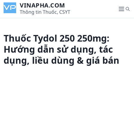
S
VINAPHA.COM
S
k
Thông tin Thuốc, CSYT
M
e
i
e
a
p
n
r
t
u
Thuốc Tydol 250 250mg:
c
o
h
c
Hướng dẫn sử dụng, tác
o
dụng, liều dùng & giá bán
n
t
e
n
t