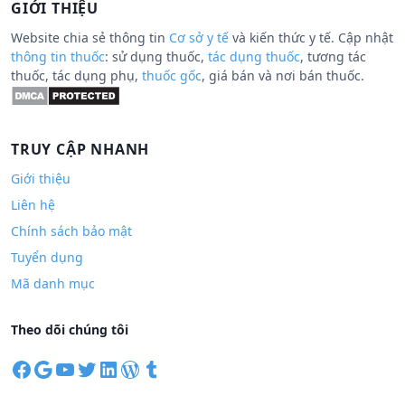
GIỚI THIỆU
Website chia sẻ thông tin
Cơ sở y tế
và kiến thức y tế. Cập nhật
thông tin thuốc
: sử dụng thuốc,
tác dụng thuốc
, tương tác
thuốc, tác dụng phụ,
thuốc gốc
, giá bán và nơi bán thuốc.
TRUY CẬP NHANH
Giới thiệu
Liên hệ
Chính sách bảo mật
Tuyển dụng
Mã danh mục
Theo dõi chúng tôi
F
G
Y
T
L
W
T
a
o
o
w
i
o
u