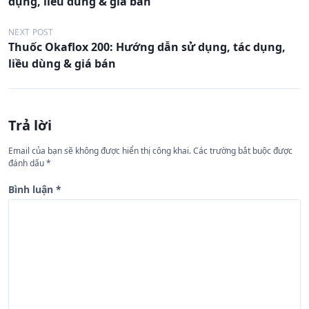
dụng, liều dùng & giá bán
ề
u
NEXT POST
Thuốc Okaflox 200: Hướng dẫn sử dụng, tác dụng,
h
liều dùng & giá bán
ư
ớ
n
Trả lời
g
Email của bạn sẽ không được hiển thị công khai.
Các trường bắt buộc được
b
đánh dấu
*
à
Bình luận
*
i
v
i
ế
t