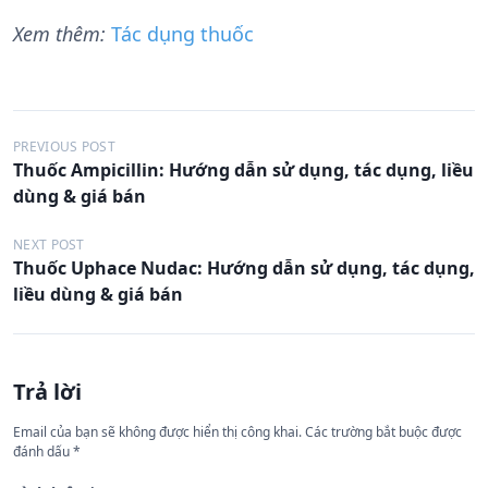
Xem thêm:
Tác dụng thuốc
Đ
PREVIOUS POST
Thuốc Ampicillin: Hướng dẫn sử dụng, tác dụng, liều
i
dùng & giá bán
ề
u
NEXT POST
Thuốc Uphace Nudac: Hướng dẫn sử dụng, tác dụng,
h
liều dùng & giá bán
ư
ớ
n
Trả lời
g
Email của bạn sẽ không được hiển thị công khai.
Các trường bắt buộc được
b
đánh dấu
*
à