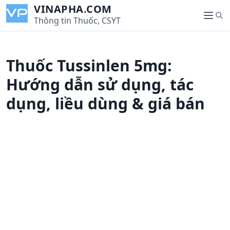
S
VINAPHA.COM
S
k
Thông tin Thuốc, CSYT
M
e
i
e
a
p
n
r
t
u
Thuốc Tussinlen 5mg:
c
o
h
c
Hướng dẫn sử dụng, tác
o
dụng, liều dùng & giá bán
n
t
e
n
t