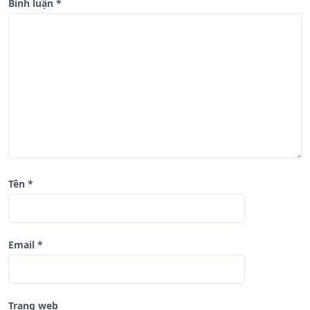
Bình luận
*
i
v
i
ế
t
Tên
*
Email
*
Trang web