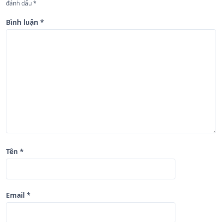
b
đánh dấu
*
à
Bình luận
*
i
v
i
ế
t
Tên
*
Email
*