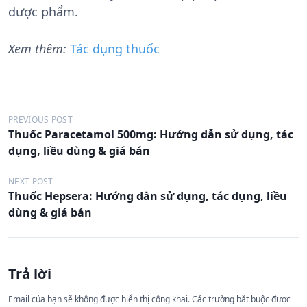
dược phẩm.
Xem thêm:
Tác dụng thuốc
Đ
PREVIOUS POST
Thuốc Paracetamol 500mg: Hướng dẫn sử dụng, tác
i
dụng, liều dùng & giá bán
ề
u
NEXT POST
Thuốc Hepsera: Hướng dẫn sử dụng, tác dụng, liều
h
dùng & giá bán
ư
ớ
n
Trả lời
g
Email của bạn sẽ không được hiển thị công khai.
Các trường bắt buộc được