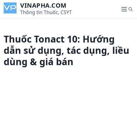
S
VINAPHA.COM
S
k
Thông tin Thuốc, CSYT
M
e
i
e
a
p
n
r
t
u
Thuốc Tonact 10: Hướng
c
o
h
c
dẫn sử dụng, tác dụng, liều
o
dùng & giá bán
n
t
e
n
t