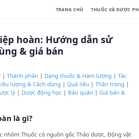
TRANG CHỦ
THUỐC VÀ DƯỢC P
iệp hoàn: Hướng dẫn sử
dùng & giá bán
?
|
Thành phần
|
Dạng thuốc & Hàm lượng
|
Tác
Liều lượng & Cách dùng
|
Quá liều
|
Thận trọng
|
ược lý
|
Dược động học
|
Bảo quản
|
Giá bán &
àn là gì?
ốc nhóm Thuốc có nguồn gốc Thảo dược, Động vật