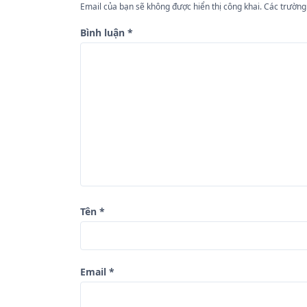
Email của bạn sẽ không được hiển thị công khai.
Các trường
ớ
n
Bình luận
*
g
b
à
i
v
i
ế
t
Tên
*
Email
*