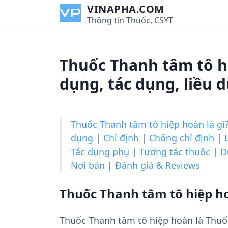
S
VINAPHA.COM
k
Thông tin Thuốc, CSYT
i
p
t
Thuốc Thanh tâm tô h
o
c
dụng, tác dụng, liều 
o
n
t
Thuốc Thanh tâm tô hiệp hoàn là gì
e
dụng
|
Chỉ định
|
Chống chỉ định
|
n
Tác dụng phụ
|
Tương tác thuốc
|
D
t
Nơi bán
|
Đánh giá & Reviews
Thuốc Thanh tâm tô hiệp ho
Thuốc Thanh tâm tô hiệp hoàn là Thu