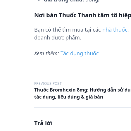
Nơi bán Thuốc Thanh tâm tô hiệ
Bạn có thể tìm mua tại các
nhà thuốc
,
doanh dược phẩm.
Xem thêm:
Tác dụng thuốc
Đ
PREVIOUS POST
Thuốc Bromhexin 8mg: Hướng dẫn sử dụ
i
tác dụng, liều dùng & giá bán
ề
u
h
Trả lời
ư