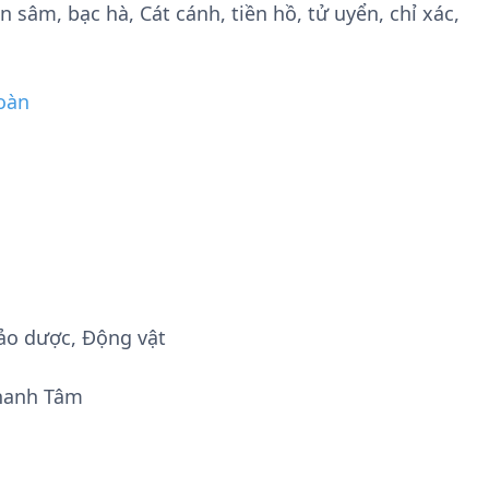
sâm, bạc hà, Cát cánh, tiền hồ, tử uyển, chỉ xác,
oàn
ảo dược, Động vật
hanh Tâm