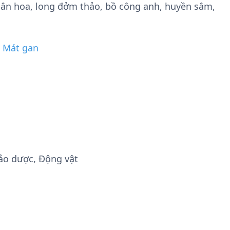
gân hoa, long đởm thảo, bồ công anh, huyền sâm,
c Mát gan
ảo dược, Động vật