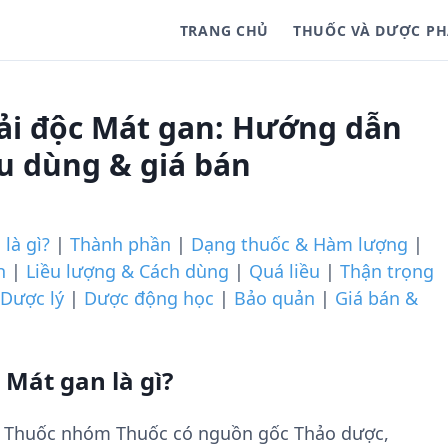
TRANG CHỦ
THUỐC VÀ DƯỢC P
ải độc Mát gan: Hướng dẫn
ều dùng & giá bán
là gì?
|
Thành phần
|
Dạng thuốc & Hàm lượng
|
h
|
Liều lượng & Cách dùng
|
Quá liều
|
Thận trọng
Dược lý
|
Dược động học
|
Bảo quản
|
Giá bán &
 Mát gan là gì?
là Thuốc nhóm Thuốc có nguồn gốc Thảo dược,