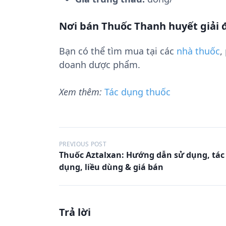
Nơi bán Thuốc Thanh huyết giải 
Bạn có thể tìm mua tại các
nhà thuốc
,
doanh dược phẩm.
Xem thêm:
Tác dụng thuốc
Đ
PREVIOUS POST
Thuốc Aztalxan: Hướng dẫn sử dụng, tác
i
dụng, liều dùng & giá bán
ề
u
h
Trả lời
ư