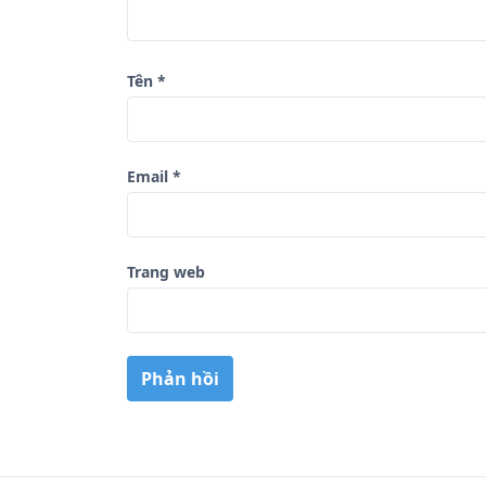
ế
t
Tên
*
Email
*
Trang web