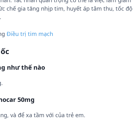
ắn. Tác nhân quan trọng có thể là việc làm giảm
c chế gia tăng nhịp tim, huyết áp tâm thu, tốc độ
.
ụng
Điều trị tim mạch
uốc
mg như thế nào
g.
enocar 50mg
ng, và để xa tầm với của trẻ em.