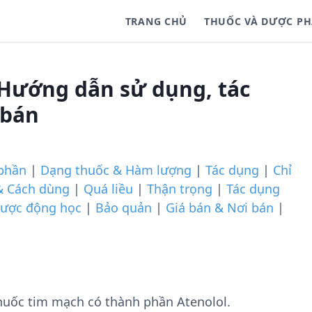
TRANG CHỦ
THUỐC VÀ DƯỢC P
Hướng dẫn sử dụng, tác
 bán
phần
|
Dạng thuốc & Hàm lượng
|
Tác dụng
|
Chỉ
& Cách dùng
|
Quá liều
|
Thận trọng
|
Tác dụng
ược động học
|
Bảo quản
|
Giá bán & Nơi bán
|
uốc tim mạch có thành phần Atenolol.