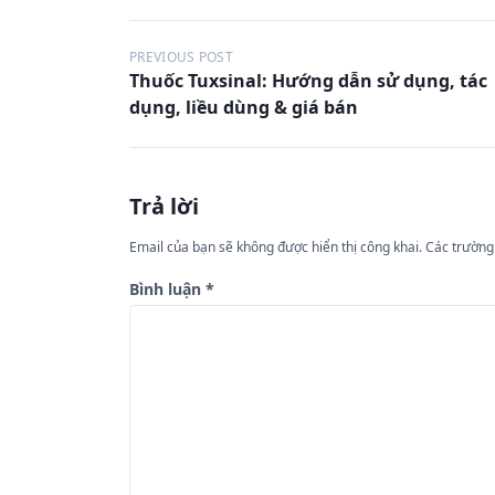
Đ
PREVIOUS POST
Thuốc Tuxsinal: Hướng dẫn sử dụng, tác
i
dụng, liều dùng & giá bán
ề
u
h
Trả lời
ư
Email của bạn sẽ không được hiển thị công khai.
Các trường
ớ
n
Bình luận
*
g
b
à
i
v
i