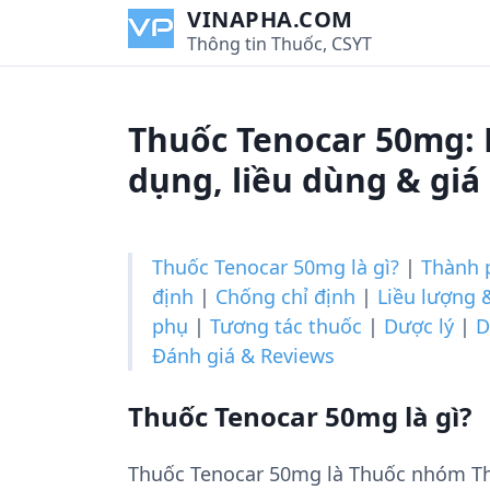
S
VINAPHA.COM
k
Thông tin Thuốc, CSYT
i
p
t
Thuốc Tenocar 50mg: 
o
c
dụng, liều dùng & giá
o
n
t
Thuốc Tenocar 50mg là gì?
|
Thành 
e
định
|
Chống chỉ định
|
Liều lượng 
n
phụ
|
Tương tác thuốc
|
Dược lý
|
D
t
Đánh giá & Reviews
Thuốc Tenocar 50mg là gì?
Thuốc Tenocar 50mg là Thuốc nhóm Th