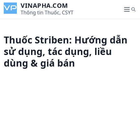
S
VINAPHA.COM
S
k
Thông tin Thuốc, CSYT
M
e
i
e
a
p
n
r
t
u
Thuốc Striben: Hướng dẫn
c
o
h
c
sử dụng, tác dụng, liều
o
dùng & giá bán
n
t
e
n
t