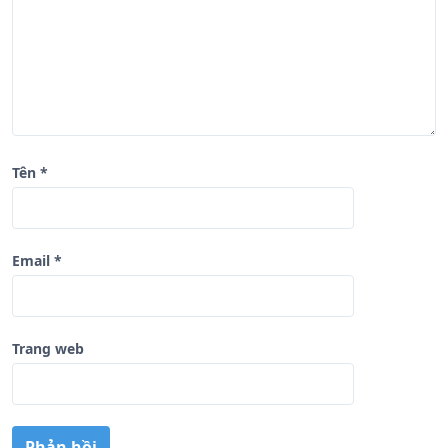
ế
t
Tên
*
Email
*
Trang web