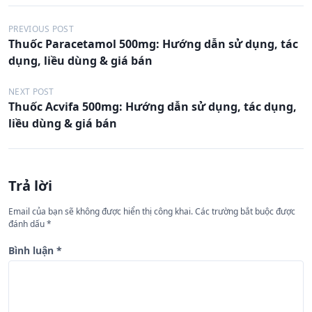
Đ
PREVIOUS POST
Thuốc Paracetamol 500mg: Hướng dẫn sử dụng, tác
i
dụng, liều dùng & giá bán
ề
u
NEXT POST
Thuốc Acvifa 500mg: Hướng dẫn sử dụng, tác dụng,
h
liều dùng & giá bán
ư
ớ
n
Trả lời
g
Email của bạn sẽ không được hiển thị công khai.
Các trường bắt buộc được
b
đánh dấu
*
à
Bình luận
*
i
v
i