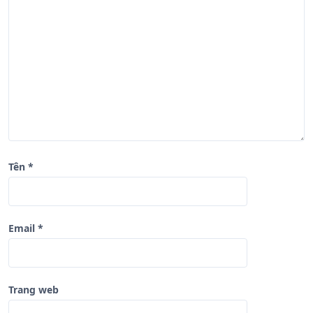
v
i
ế
t
Tên
*
Email
*
Trang web