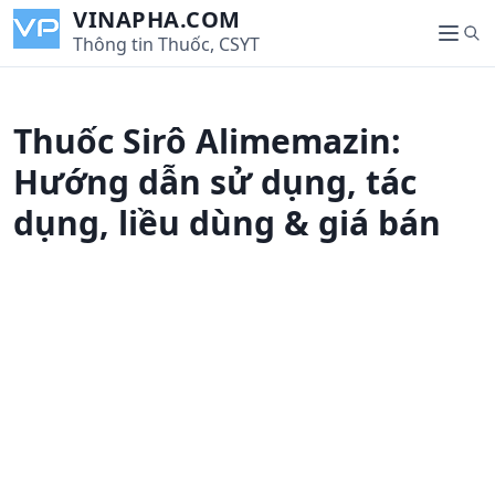
S
VINAPHA.COM
S
k
Thông tin Thuốc, CSYT
M
e
i
e
a
p
n
r
t
u
Thuốc Sirô Alimemazin:
c
o
h
c
Hướng dẫn sử dụng, tác
o
dụng, liều dùng & giá bán
n
t
e
n
t