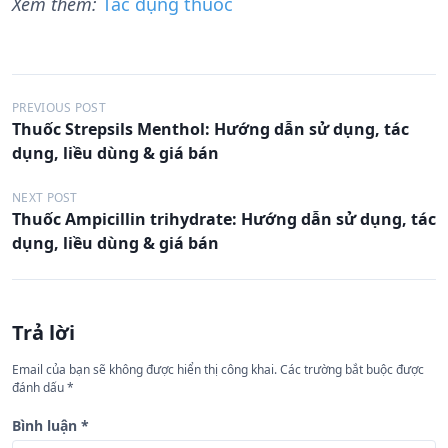
Xem thêm:
Tác dụng thuốc
Đ
PREVIOUS POST
Thuốc Strepsils Menthol: Hướng dẫn sử dụng, tác
i
dụng, liều dùng & giá bán
ề
u
NEXT POST
Thuốc Ampicillin trihydrate: Hướng dẫn sử dụng, tác
h
dụng, liều dùng & giá bán
ư
ớ
n
Trả lời
g
Email của bạn sẽ không được hiển thị công khai.
Các trường bắt buộc được
b
đánh dấu
*
à
Bình luận
*
i