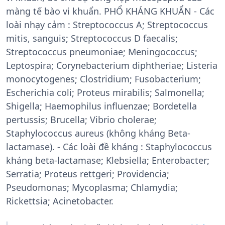
màng tế bào vi khuẩn. PHỔ KHÁNG KHUẨN - Các
loài nhạy cảm : Streptococcus A; Streptococcus
mitis, sanguis; Streptococcus D faecalis;
Streptococcus pneumoniae; Meningococcus;
Leptospira; Corynebacterium diphtheriae; Listeria
monocytogenes; Clostridium; Fusobacterium;
Escherichia coli; Proteus mirabilis; Salmonella;
Shigella; Haemophilus influenzae; Bordetella
pertussis; Brucella; Vibrio cholerae;
Staphylococcus aureus (không kháng Beta-
lactamase). - Các loài đề kháng : Staphylococcus
kháng beta-lactamase; Klebsiella; Enterobacter;
Serratia; Proteus rettgeri; Providencia;
Pseudomonas; Mycoplasma; Chlamydia;
Rickettsia; Acinetobacter.