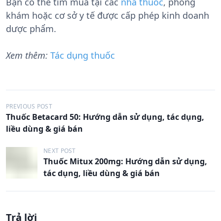
Bạn có thể tìm mua tại các
nhà thuốc
, phòng
khám hoặc cơ sở y tế được cấp phép kinh doanh
dược phẩm.
Xem thêm:
Tác dụng thuốc
Đ
PREVIOUS POST
Thuốc Betacard 50: Hướng dẫn sử dụng, tác dụng,
i
liều dùng & giá bán
ề
u
NEXT POST
Thuốc Mitux 200mg: Hướng dẫn sử dụng,
h
tác dụng, liều dùng & giá bán
ư
ớ
n
Trả lời