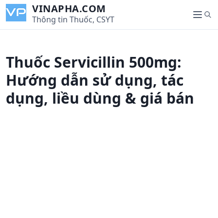
S
VINAPHA.COM
S
k
Thông tin Thuốc, CSYT
M
e
i
e
a
p
n
r
t
u
Thuốc Servicillin 500mg:
c
o
h
c
Hướng dẫn sử dụng, tác
o
dụng, liều dùng & giá bán
n
t
e
n
t