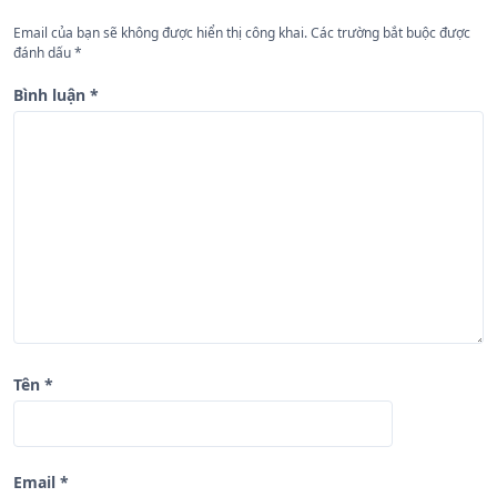
g
Email của bạn sẽ không được hiển thị công khai.
Các trường bắt buộc được
b
đánh dấu
*
à
Bình luận
*
i
v
i
ế
t
Tên
*
Email
*