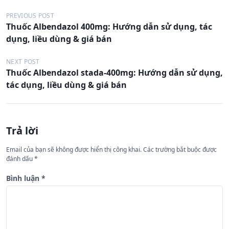
Đ
PREVIOUS POST
Thuốc Albendazol 400mg: Hướng dẫn sử dụng, tác
i
dụng, liều dùng & giá bán
ề
u
NEXT POST
Thuốc Albendazol stada-400mg: Hướng dẫn sử dụng,
h
tác dụng, liều dùng & giá bán
ư
ớ
n
Trả lời
g
Email của bạn sẽ không được hiển thị công khai.
Các trường bắt buộc được
b
đánh dấu
*
à
Bình luận
*
i
v
i