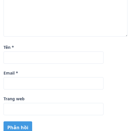
ế
t
Tên
*
Email
*
Trang web