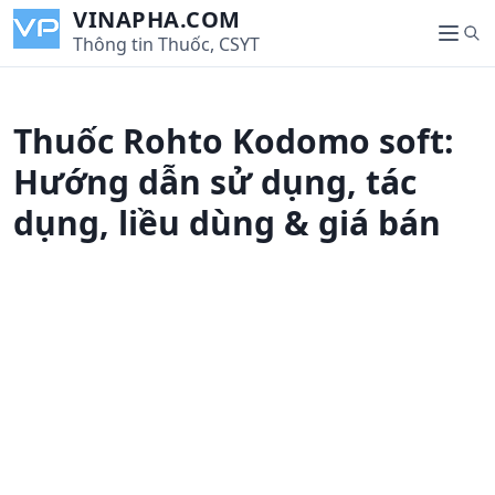
S
VINAPHA.COM
S
k
Thông tin Thuốc, CSYT
M
e
i
e
a
p
n
r
t
u
Thuốc Rohto Kodomo soft:
c
o
h
c
Hướng dẫn sử dụng, tác
o
dụng, liều dùng & giá bán
n
t
e
n
t