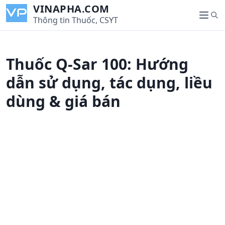
S
VINAPHA.COM
S
k
Thông tin Thuốc, CSYT
M
e
i
e
a
p
n
r
t
u
Thuốc Q-Sar 100: Hướng
c
o
h
c
dẫn sử dụng, tác dụng, liều
o
dùng & giá bán
n
t
e
n
t