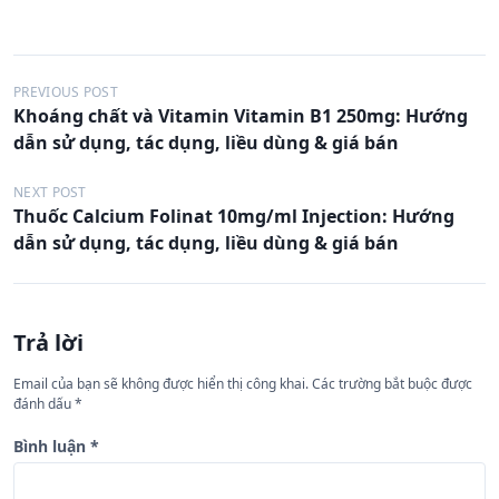
Đ
PREVIOUS POST
Khoáng chất và Vitamin Vitamin B1 250mg: Hướng
i
dẫn sử dụng, tác dụng, liều dùng & giá bán
ề
u
NEXT POST
Thuốc Calcium Folinat 10mg/ml Injection: Hướng
h
dẫn sử dụng, tác dụng, liều dùng & giá bán
ư
ớ
n
Trả lời
g
Email của bạn sẽ không được hiển thị công khai.
Các trường bắt buộc được
b
đánh dấu
*
à
Bình luận
*
i
v