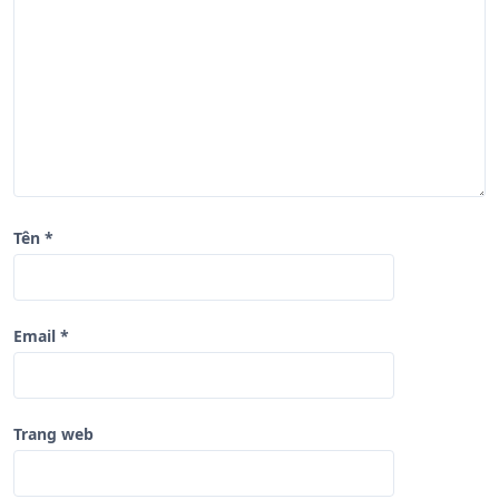
i
ế
t
Tên
*
Email
*
Trang web