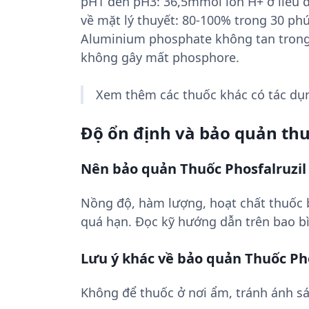
pH1 đến pH3: 36,5mmol ion H+ ở liều d
về mặt lý thuyết: 80-100% trong 30 phú
Aluminium phosphate không tan trong
không gây mất phosphore.
Xem thêm các thuốc khác có tác d
Độ ổn định và bảo quản th
Nên bảo quản Thuốc Phosfalruzil
Nồng độ, hàm lượng, hoạt chất thuốc
quá hạn. Đọc kỹ hướng dẫn trên bao bì
Lưu ý khác về bảo quản Thuốc Pho
Không để thuốc ở nơi ẩm, tránh ánh sá