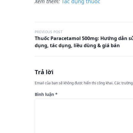
Xem thêm:
Tác dụng thuốc
Đ
PREVIOUS POST
Thuốc Paracetamol 500mg: Hướng dẫn s
i
dụng, tác dụng, liều dùng & giá bán
ề
u
h
Trả lời
ư
Email của bạn sẽ không được hiển thị công khai.
Các trường
ớ
n
Bình luận
*
g
b
à
i