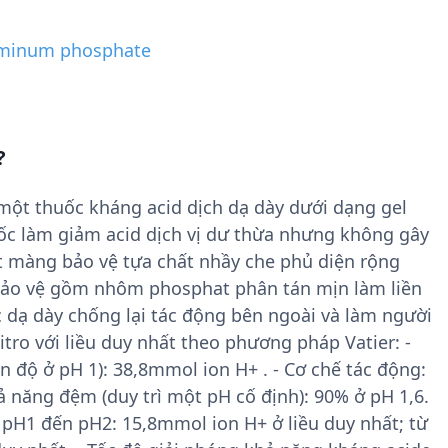
minum phosphate
?
t thuốc kháng acid dịch dạ dày dưới dạng gel
c làm giảm acid dịch vị dư thừa nhưng không gây
t màng bảo vệ tựa chất nhầy che phủ diện rộng
ảo vệ gồm nhôm phosphat phân tán mịn làm liền
 dạ dày chống lại tác động bên ngoài và làm người
itro với liều duy nhất theo phương pháp Vatier: -
 độ ở pH 1): 38,8mmol ion H+ . - Cơ chế tác động:
ả năng đệm (duy trì một pH cố định): 90% ở pH 1,6.
ừ pH1 đến pH2: 15,8mmol ion H+ ở liều duy nhất; từ