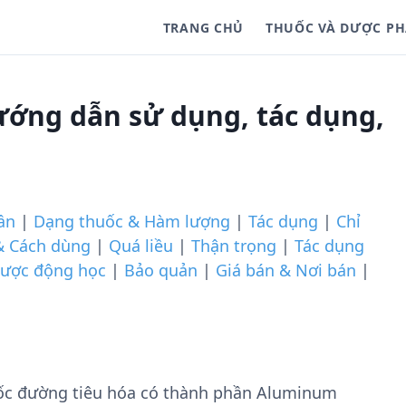
TRANG CHỦ
THUỐC VÀ DƯỢC P
ướng dẫn sử dụng, tác dụng,
ần
|
Dạng thuốc & Hàm lượng
|
Tác dụng
|
Chỉ
& Cách dùng
|
Quá liều
|
Thận trọng
|
Tác dụng
ược động học
|
Bảo quản
|
Giá bán & Nơi bán
|
uốc đường tiêu hóa có thành phần Aluminum