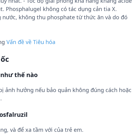
uy nhất. - Tốc độ giải phóng khả năng kháng acide
t. Phosphalugel không có tác dụng cản tia X.
 nước, không thu phosphate từ thức ăn và do đó
ụng
Vấn đề về Tiêu hóa
uốc
 như thế nào
 bị ảnh hưởng nếu bảo quản không đúng cách hoặc
.
sfalruzil
ng, và để xa tầm với của trẻ em.