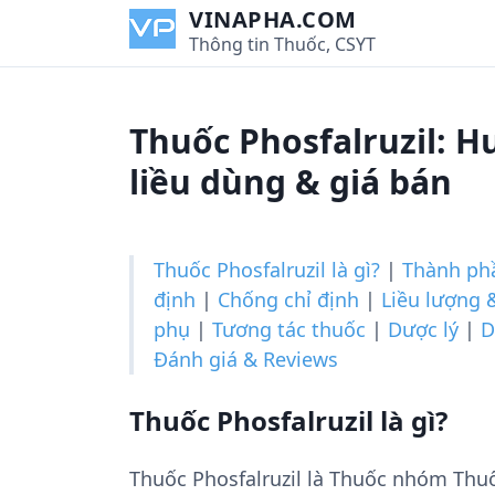
S
VINAPHA.COM
k
Thông tin Thuốc, CSYT
i
p
t
Thuốc Phosfalruzil: H
o
c
liều dùng & giá bán
o
n
t
Thuốc Phosfalruzil là gì?
|
Thành ph
e
định
|
Chống chỉ định
|
Liều lượng 
n
phụ
|
Tương tác thuốc
|
Dược lý
|
D
t
Đánh giá & Reviews
Thuốc Phosfalruzil là gì?
Thuốc Phosfalruzil là Thuốc nhóm Th