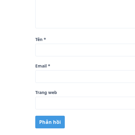
v
i
ế
t
Tên
*
Email
*
Trang web