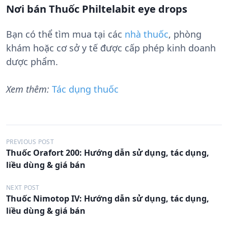
Nơi bán Thuốc Philtelabit eye drops
Bạn có thể tìm mua tại các
nhà thuốc
, phòng
khám hoặc cơ sở y tế được cấp phép kinh doanh
dược phẩm.
Xem thêm:
Tác dụng thuốc
Đ
PREVIOUS POST
Thuốc Orafort 200: Hướng dẫn sử dụng, tác dụng,
i
liều dùng & giá bán
ề
u
NEXT POST
Thuốc Nimotop IV: Hướng dẫn sử dụng, tác dụng,
h
liều dùng & giá bán
ư