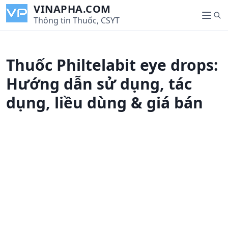
S
VINAPHA.COM
S
k
Thông tin Thuốc, CSYT
M
e
i
e
a
p
n
r
t
u
Thuốc Philtelabit eye drops:
c
o
h
c
Hướng dẫn sử dụng, tác
o
dụng, liều dùng & giá bán
n
t
e
n
t