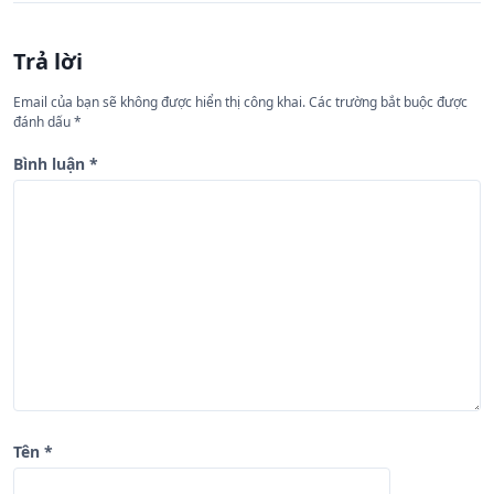
ớ
n
Trả lời
g
Email của bạn sẽ không được hiển thị công khai.
Các trường bắt buộc được
b
đánh dấu
*
à
Bình luận
*
i
v
i
ế
t
Tên
*