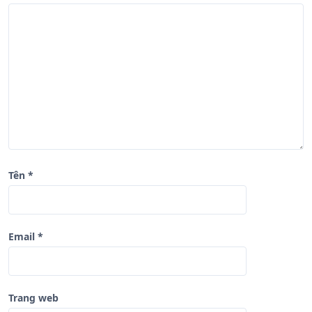
i
v
i
ế
t
Tên
*
Email
*
Trang web