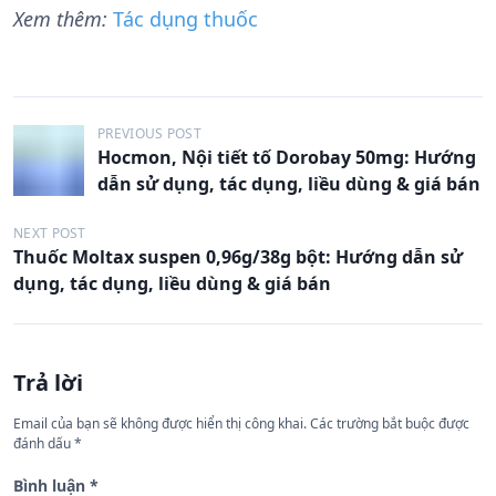
Xem thêm:
Tác dụng thuốc
Đ
PREVIOUS POST
Hocmon, Nội tiết tố Dorobay 50mg: Hướng
i
dẫn sử dụng, tác dụng, liều dùng & giá bán
ề
u
NEXT POST
Thuốc Moltax suspen 0,96g/38g bột: Hướng dẫn sử
h
dụng, tác dụng, liều dùng & giá bán
ư
ớ
n
Trả lời
g
Email của bạn sẽ không được hiển thị công khai.
Các trường bắt buộc được
b
đánh dấu
*
à
Bình luận
*