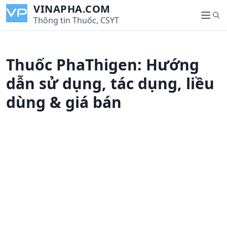
S
VINAPHA.COM
S
k
Thông tin Thuốc, CSYT
M
e
i
e
a
p
n
r
t
u
Thuốc PhaThigen: Hướng
c
o
h
c
dẫn sử dụng, tác dụng, liều
o
dùng & giá bán
n
t
e
n
t