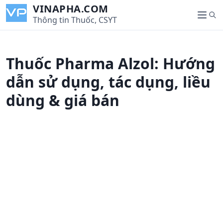
S
VINAPHA.COM
S
k
Thông tin Thuốc, CSYT
M
e
i
e
a
p
n
r
t
u
Thuốc Pharma Alzol: Hướng
c
o
h
c
dẫn sử dụng, tác dụng, liều
o
dùng & giá bán
n
t
e
n
t