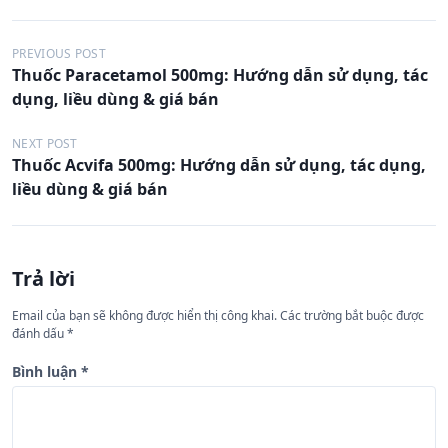
Đ
PREVIOUS POST
Thuốc Paracetamol 500mg: Hướng dẫn sử dụng, tác
i
dụng, liều dùng & giá bán
ề
u
NEXT POST
Thuốc Acvifa 500mg: Hướng dẫn sử dụng, tác dụng,
h
liều dùng & giá bán
ư
ớ
n
Trả lời
g
Email của bạn sẽ không được hiển thị công khai.
Các trường bắt buộc được
b
đánh dấu
*
à
Bình luận
*
i
v