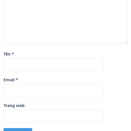
i
ế
t
Tên
*
Email
*
Trang web