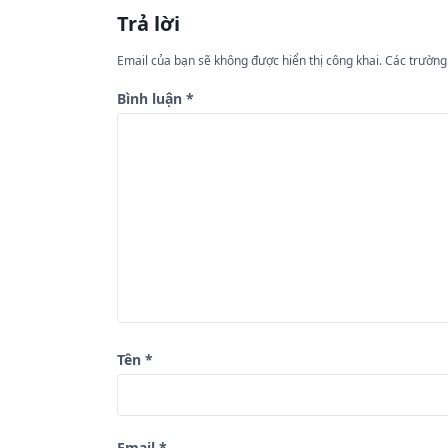
ư
Trả lời
ớ
Email của bạn sẽ không được hiển thị công khai.
Các trường
n
Bình luận
*
g
b
à
i
v
i
ế
t
Tên
*
Email
*