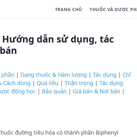
TRANG CHỦ
THUỐC VÀ DƯỢC P
 Hướng dẫn sử dụng, tác
 bán
 phần
|
Dạng thuốc & Hàm lượng
|
Tác dụng
|
Chỉ
& Cách dùng
|
Quá liều
|
Thận trọng
|
Tác dụng
ược động học
|
Bảo quản
|
Giá bán & Nơi bán
|
uốc đường tiêu hóa có thành phần Biphenyl