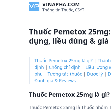
S
VINAPHA.COM
k
Thông tin Thuốc, CSYT
i
p
t
Thuốc Pemetox 25mg:
o
c
dụng, liều dùng & giá
o
n
t
Thuốc Pemetox 25mg là gì?
|
Thành
e
định
|
Chống chỉ định
|
Liều lượng 
n
phụ
|
Tương tác thuốc
|
Dược lý
|
D
t
Đánh giá & Reviews
Thuốc Pemetox 25mg là gì?
Thuốc Pemetox 25mg là Thuốc nhóm Th