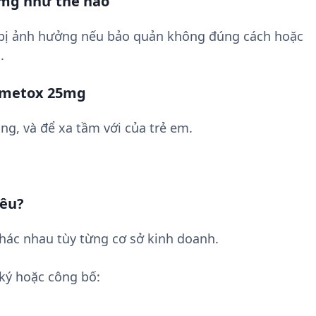
mg như thế nào
 bị ảnh hưởng nếu bảo quản không đúng cách hoặc
.
Pemetox 25mg
ng, và để xa tầm với của trẻ em.
iêu?
ác nhau tùy từng cơ sở kinh doanh.
ký hoặc công bố: