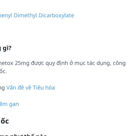
henyl Dimethyl Dicarboxylate
 gì?
metox 25mg được quy định ở mục tác dụng, công
ốc.
ụng
Vấn đề về Tiêu hóa
iêm gan
uốc