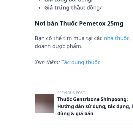
Giá trúng thầu:
đồng/
Nơi bán Thuốc Pemetox 25mg
Bạn có thể tìm mua tại các
nhà thuốc
,
doanh dược phẩm.
Xem thêm:
Tác dụng thuốc
Đ
PREVIOUS POST
Thuốc Gentrisone Shinpoong:
i
Hướng dẫn sử dụng, tác dụng, l
ề
dùng & giá bán
u
h