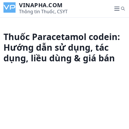
S
VINAPHA.COM
S
k
Thông tin Thuốc, CSYT
M
e
i
e
a
p
n
r
t
u
Thuốc Paracetamol codein:
c
o
h
c
Hướng dẫn sử dụng, tác
o
dụng, liều dùng & giá bán
n
t
e
n
t