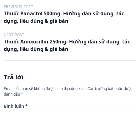
Đ
PREVIOUS POST
Thuốc Panactol 500mg: Hướng dẫn sử dụng, tác
i
dụng, liều dùng & giá bán
ề
u
NEXT POST
Thuốc Amoxicillin 250mg: Hướng dẫn sử dụng, tác
h
dụng, liều dùng & giá bán
ư
ớ
n
Trả lời
g
Email của bạn sẽ không được hiển thị công khai.
Các trường bắt buộc được
b
đánh dấu
*
à
Bình luận
*
i
v
i
ế