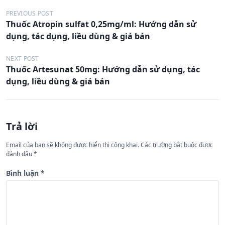
Đ
PREVIOUS POST
Thuốc Atropin sulfat 0,25mg/ml: Hướng dẫn sử
i
dụng, tác dụng, liều dùng & giá bán
ề
u
NEXT POST
Thuốc Artesunat 50mg: Hướng dẫn sử dụng, tác
h
dụng, liều dùng & giá bán
ư
ớ
n
Trả lời
g
Email của bạn sẽ không được hiển thị công khai.
Các trường bắt buộc được
b
đánh dấu
*
à
Bình luận
*
i
v
i