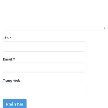
ế
t
Tên
*
Email
*
Trang web