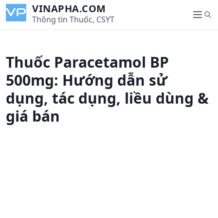
S
VINAPHA.COM
S
k
Thông tin Thuốc, CSYT
M
e
i
e
a
p
n
r
t
u
Thuốc Paracetamol BP
c
o
h
c
500mg: Hướng dẫn sử
o
dụng, tác dụng, liều dùng &
n
t
giá bán
e
n
t